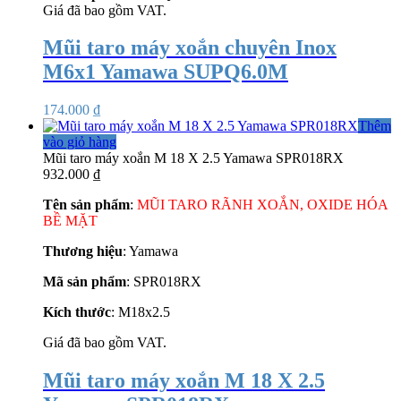
Giá đã bao gồm VAT.
Mũi taro máy xoắn chuyên Inox
M6x1 Yamawa SUPQ6.0M
174.000
₫
Thêm
vào giỏ hàng
Mũi taro máy xoắn M 18 X 2.5 Yamawa SPR018RX
932.000
₫
Tên sản phẩm
:
MŨI TARO RÃNH XOẮN, OXIDE HÓA
BỀ MẶT
Thương hiệu
: Yamawa
Mã sản phẩm
: SPR018RX
Kích thước
: M18x2.5
Giá đã bao gồm VAT.
Mũi taro máy xoắn M 18 X 2.5