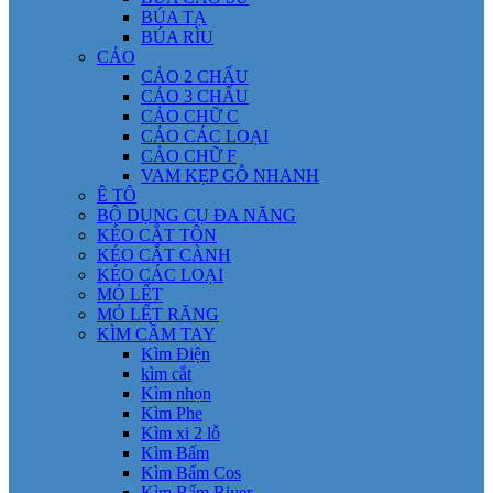
BÚA TẠ
BÚA RÌU
CẢO
CẢO 2 CHẤU
CẢO 3 CHẤU
CẢO CHỮ C
CẢO CÁC LOẠI
CẢO CHỮ F
VAM KẸP GỖ NHANH
Ê TÔ
BỘ DỤNG CỤ ĐA NĂNG
KÉO CẮT TÔN
KÉO CẮT CÀNH
KÉO CÁC LOẠI
MỎ LẾT
MỎ LẾT RĂNG
KÌM CẦM TAY
Kìm Điện
kìm cắt
Kìm nhọn
Kìm Phe
Kìm xi 2 lỗ
Kìm Bấm
Kìm Bấm Cos
Kìm Bấm River