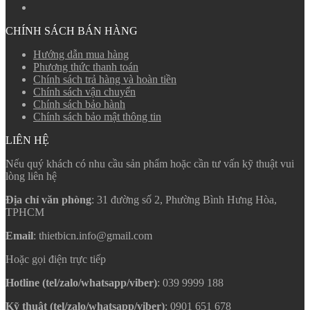
CHÍNH SÁCH BÁN HÀNG
Hướng dẫn mua hàng
Phương thức thanh toán
Chính sách trả hàng và hoàn tiền
Chính sách vận chuyển
Chính sách bảo hành
Chính sách bảo mật thông tin
LIÊN HỆ
Nếu quý khách có nhu cầu sản phẩm hoặc cần tư vấn kỹ thuật vui
lòng liên hệ
Địa chỉ văn phòng
: 31 đường số 2, Phường Bình Hưng Hòa,
TPHCM
Email
: thietbicn.info@gmail.com
Hoặc gọi điện trực tiếp
Hotline (tel/zalo/whatsapp/viber)
: 039 9999 188
Kỹ thuật (tel/zalo/whatsapp/viber)
: 0901 651 678