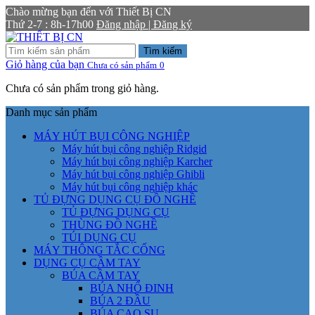
Chào mừng bạn đến với Thiết Bị CN
Thứ 2-7 : 8h-17h00
Đăng nhập | Đăng ký
Tìm kiếm
Giỏ hàng của bạn
Chưa có sản phẩm
0
Chưa có sản phẩm trong giỏ hàng.
Danh mục sản phẩm
MÁY HÚT BỤI CÔNG NGHIỆP
Máy hút bụi công nghiệp Ridgid
Máy hút bụi công nghiệp Karcher
Máy hút bụi công nghiệp Ghibli
Máy hút bụi công nghiệp khác
TỦ ĐỰNG DỤNG CỤ ĐỒ NGHỀ
TỦ ĐỰNG DỤNG CỤ
THÙNG ĐỒ NGHỀ
TÚI DỤNG CỤ
MÁY THÔNG TẮC CỐNG
DỤNG CỤ CẦM TAY
BÚA CẦM TAY
BÚA NHỔ ĐINH
BÚA 2 ĐẦU
BÚA CAO SU