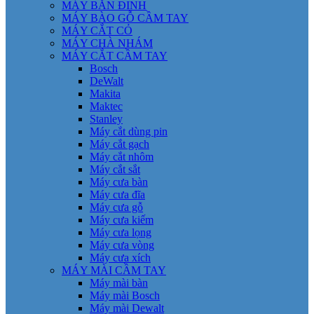
MÁY BẮN ĐINH
MÁY BÀO GỖ CẦM TAY
MÁY CẮT CỎ
MÁY CHÀ NHÁM
MÁY CẮT CẦM TAY
Bosch
DeWalt
Makita
Maktec
Stanley
Máy cắt dùng pin
Máy cắt gạch
Máy cắt nhôm
Máy cắt sắt
Máy cưa bàn
Máy cưa đĩa
Máy cưa gỗ
Máy cưa kiếm
Máy cưa lọng
Máy cưa vòng
Máy cưa xích
MÁY MÀI CẦM TAY
Máy mài bàn
Máy mài Bosch
Máy mài Dewalt