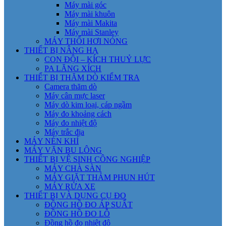
Máy mài góc
Máy mài khuôn
Máy mài Makita
Máy mài Stanley
MÁY THỔI HƠI NÓNG
THIẾT BỊ NÂNG HẠ
CON ĐỘI – KÍCH THUỶ LỰC
PA LĂNG XÍCH
THIẾT BỊ THĂM DÒ KIỂM TRA
Camera thăm dò
Máy cân mực laser
Máy dò kim loại, cáp ngầm
Máy đo khoảng cách
Máy đo nhiệt độ
Máy trắc địa
MÁY NÉN KHÍ
MÁY VẶN BU LÔNG
THIẾT BỊ VỆ SINH CÔNG NGHIỆP
MÁY CHÀ SÀN
MÁY GIẶT THẢM PHUN HÚT
MÁY RỬA XE
THIẾT BỊ VÀ DỤNG CỤ ĐO
ĐỒNG HỒ ĐO ÁP SUẤT
ĐỒNG HỒ ĐO LỖ
Đồng hồ đo nhiệt độ