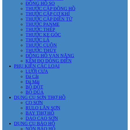
ĐỒNG HỒ SO
THƯỚC CẶP ĐỒNG HỒ
THƯỚC CẶP CƠ KHÍ
THƯỚC CẶP ĐIỆN TỬ
THƯỚC PANME
THƯỚC THÉP
THƯỚC KE GÓC
THƯỚC LÁ
THƯỚC CUỘN
THƯỚC THỦY
ĐỒNG HỒ VẠN NĂNG
KỀM ĐO DÒNG ĐIỆN
PHỤ KIỆN CÁC LOẠI
LƯỠI CƯA
Đá Cắt
Đá Mài
BỘ ĐỘT
BỘ DŨA
DỤNG CỤ SƠN THỢ HỒ
CỌ SƠN
RULO LĂN SƠN
BAY THỢ HỒ
DAO CẠO SƠN
DỤNG CỤ BẢO HỘ
NÓN BẢO HỘ