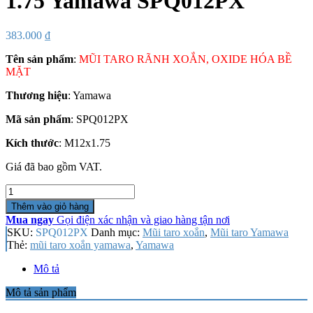
1.75 Yamawa SPQ012PX
383.000
₫
Tên sản phẩm
:
MŨI TARO RÃNH XOẮN, OXIDE HÓA BỀ
MẶT
Thương hiệu
: Yamawa
Mã sản phẩm
: SPQ012PX
Kích thước
: M12x1.75
Giá đã bao gồm VAT.
Số
lượng
Thêm vào giỏ hàng
Mua ngay
Gọi điện xác nhận và giao hàng tận nơi
SKU:
SPQ012PX
Danh mục:
Mũi taro xoắn
,
Mũi taro Yamawa
Thẻ:
mũi taro xoắn yamawa
,
Yamawa
Mô tả
Mô tả sản phẩm