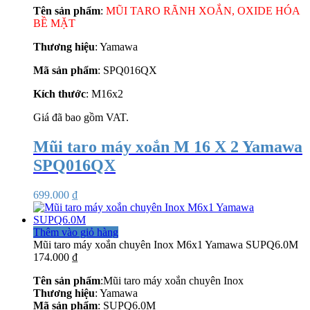
Tên sản phẩm
:
MŨI TARO RÃNH XOẮN, OXIDE HÓA
BỀ MẶT
Thương hiệu
: Yamawa
Mã sản phẩm
: SPQ016QX
Kích thước
: M16x2
Giá đã bao gồm VAT.
Mũi taro máy xoắn M 16 X 2 Yamawa
SPQ016QX
699.000
₫
Thêm vào giỏ hàng
Mũi taro máy xoắn chuyên Inox M6x1 Yamawa SUPQ6.0M
174.000
₫
Tên sản phẩm
:Mũi taro máy xoắn chuyên Inox
Thương hiệu
: Yamawa
Mã sản phẩm
: SUPQ6.0M