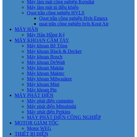
Máy làm mát công nghiệp Keruilai
Máy làm mát tủ điều khiển
Quạt trần công nghiệp HVLS
Quạt trần công nghiệp Hvls Emaxx
quat trân công nghiêp hvls Kool Air
MÁY HÀN
Máy Hàn Hồng Ký
MÁY KHOAN CẦM TAY
Máy khoan Bê Tông
Máy khoan Black & Decker
Máy khoan Bosch
Máy khoan DeWalt
Máy khoan Makita
Máy khoan Maktec
Máy khoan Milwaukee
Máy khoan Mini
Máy khoan Pin
MÁY PHÁT ĐIỆN
Máy phát điện cummins
Máy phát điện Mitsubishi
Máy phát điện Perkins
MÁY PHÁT ĐIỆN CÔNG NGHIỆP
MOTOR GIẢM TỐC
Motor WEG
THIẾT BỊ ĐIỆN