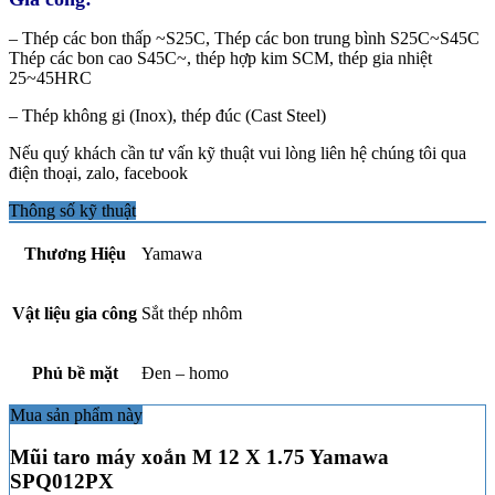
– Thép các bon thấp ~S25C, Thép các bon trung bình S25C~S45C
Thép các bon cao S45C~, thép hợp kim SCM, thép gia nhiệt
25~45HRC
– Thép không gi (Inox), thép đúc (Cast Steel)
Nếu quý khách cần tư vấn kỹ thuật vui lòng liên hệ chúng tôi qua
điện thoại, zalo, facebook
Thông số kỹ thuật
Thương Hiệu
Yamawa
Vật liệu gia công
Sắt thép nhôm
Phủ bề mặt
Đen – homo
Mua sản phẩm này
Mũi taro máy xoắn M 12 X 1.75 Yamawa
SPQ012PX