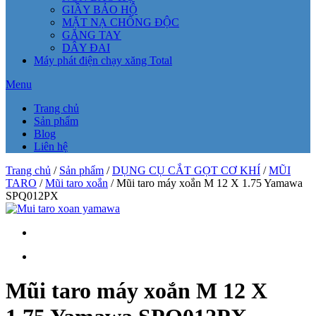
GIẦY BẢO HỘ
MẶT NẠ CHỐNG ĐỘC
GĂNG TAY
DÂY ĐAI
Máy phát điện chạy xăng Total
Menu
Trang chủ
Sản phẩm
Blog
Liên hệ
Trang chủ
/
Sản phẩm
/
DỤNG CỤ CẮT GỌT CƠ KHÍ
/
MŨI
TARO
/
Mũi taro xoắn
/ Mũi taro máy xoắn M 12 X 1.75 Yamawa
SPQ012PX
Mũi taro máy xoắn M 12 X