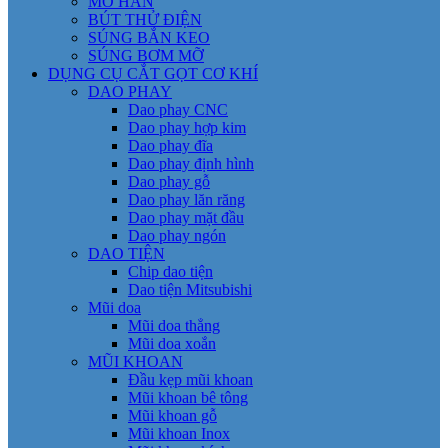
MỎ HÀN
BÚT THỬ ĐIỆN
SÚNG BẮN KEO
SÚNG BƠM MỠ
DỤNG CỤ CẮT GỌT CƠ KHÍ
DAO PHAY
Dao phay CNC
Dao phay hợp kim
Dao phay đĩa
Dao phay định hình
Dao phay gỗ
Dao phay lăn răng
Dao phay mặt đầu
Dao phay ngón
DAO TIỆN
Chip dao tiện
Dao tiện Mitsubishi
Mũi doa
Mũi doa thẳng
Mũi doa xoắn
MŨI KHOAN
Đầu kẹp mũi khoan
Mũi khoan bê tông
Mũi khoan gỗ
Mũi khoan Inox