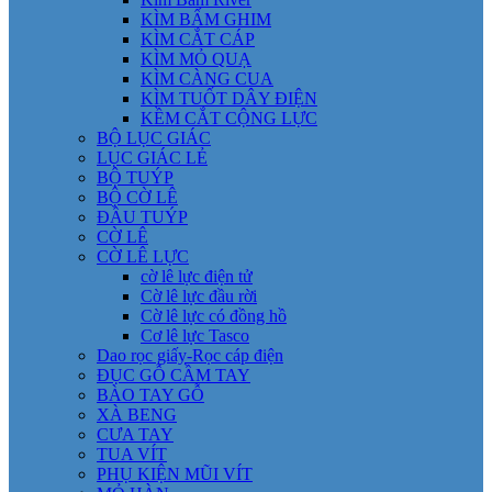
KÌM BẤM GHIM
KÌM CẮT CÁP
KÌM MỎ QUẠ
KÌM CÀNG CUA
KÌM TUỐT DÂY ĐIỆN
KỀM CẮT CỘNG LỰC
BỘ LỤC GIÁC
LỤC GIÁC LẺ
BỘ TUÝP
BỘ CỜ LÊ
ĐẦU TUÝP
CỜ LÊ
CỜ LÊ LỰC
cờ lê lực điện tử
Cờ lê lực đầu rời
Cờ lê lực có đồng hồ
Cơ lê lực Tasco
Dao rọc giấy-Rọc cáp điện
ĐỤC GỖ CẦM TAY
BÀO TAY GỖ
XÀ BENG
CƯA TAY
TUA VÍT
PHỤ KIỆN MŨI VÍT