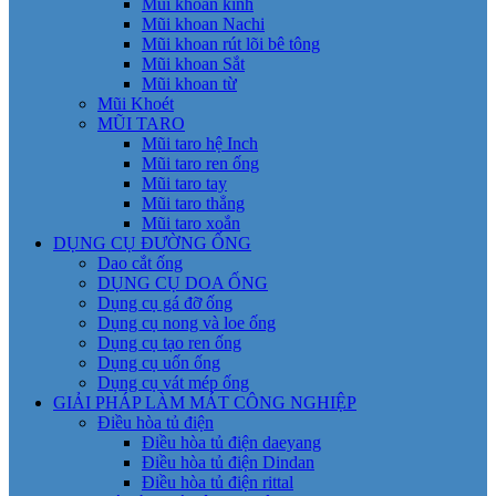
Mũi khoan kính
Mũi khoan Nachi
Mũi khoan rút lõi bê tông
Mũi khoan Sắt
Mũi khoan từ
Mũi Khoét
MŨI TARO
Mũi taro hệ Inch
Mũi taro ren ống
Mũi taro tay
Mũi taro thẳng
Mũi taro xoắn
DỤNG CỤ ĐƯỜNG ỐNG
Dao cắt ống
DỤNG CỤ DOA ỐNG
Dụng cụ gá đỡ ống
Dụng cụ nong và loe ống
Dụng cụ tạo ren ống
Dụng cụ uốn ống
Dụng cụ vát mép ống
GIẢI PHÁP LÀM MÁT CÔNG NGHIỆP
Điều hòa tủ điện
Điều hòa tủ điện daeyang
Điều hòa tủ điện Dindan
Điều hòa tủ điện rittal