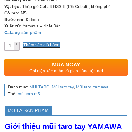
Mã sản phẩm: TNMR5.0K1
Vật liệu:
Thép gió Cobalt HSS-E (8% Cobalt), không phủ
Cỡ ren:
M5
Bước ren:
0.8mm
Xuất xứ:
Yamawa – Nhật Bản.
Catalog sản phẩm
Số
Thêm vào giỏ hàng
lượng
MUA NGAY
Gọi điện xác nhận và giao hàng tận nơi
Danh mục:
MŨI TARO
,
Mũi taro tay
,
Mũi taro Yamawa
Thẻ:
mũi taro m5
MÔ TẢ SẢN PHẨM
Giới thiệu mũi taro tay YAMAWA