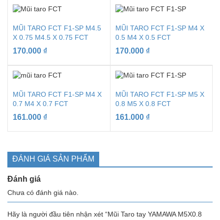
MŨI TARO FCT F1-SP M4.5
MŨI TARO FCT F1-SP M4 X
X 0.75 M4.5 X 0.75 FCT
0.5 M4 X 0.5 FCT
170.000
₫
170.000
₫
MŨI TARO FCT F1-SP M4 X
MŨI TARO FCT F1-SP M5 X
0.7 M4 X 0.7 FCT
0.8 M5 X 0.8 FCT
161.000
₫
161.000
₫
ĐÁNH GIÁ SẢN PHẨM
Đánh giá
Chưa có đánh giá nào.
Hãy là người đầu tiên nhận xét “Mũi Taro tay YAMAWA M5X0.8