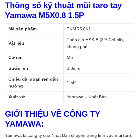
Thông số kỹ thuật mũi taro tay
Yamawa M5X0.8 1.5P
Mã sản phẩm
TNMR5.0K1
Thép gió HSS-E (8% Cobalt),
Vật liệu
không phủ
Cỡ ren
M5
Bước ren
0.8mm
Chiều dài đoạn ren dẫn
1.5P
hướng
Xuất xứ
Yamawa – Nhật Bản
GIỚI THIỆU VỀ CÔNG TY
YAMAWA:
Yamawa là công ty của Nhật Bản chuyên trong lĩnh vực mũi taro,