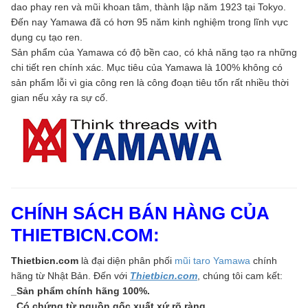
dao phay ren và mũi khoan tâm, thành lập năm 1923 tại Tokyo.
Đến nay Yamawa đã có hơn 95 năm kinh nghiệm trong lĩnh vực
dụng cụ tạo ren.
Sản phẩm của Yamawa có độ bền cao, có khả năng tạo ra những
chi tiết ren chính xác. Mục tiêu của Yamawa là 100% không có
sản phẩm lỗi vì gia công ren là công đoạn tiêu tốn rất nhiều thời
gian nếu xảy ra sự cố.
CHÍNH SÁCH BÁN HÀNG CỦA
THIETBICN.COM:
Thietbicn.com
là đại diện phân phối
mũi taro Yamawa
chính
hãng từ Nhật Bản. Đến với
Thietbicn.com
, chúng tôi cam kết:
_Sản phẩm chính hãng 100%.
_Có chứng từ nguồn gốc xuất xứ rõ ràng.