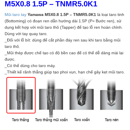
M5X0.8 1.5P – TNMR5.0K1
Mũi taro tay
Yamawa M5X0.8 1.5P – TNMR5.0K1
là loại taro tinh
(Bottoming) có đoạn ren dẫn hướng dài 1.5P (P= Bước ren), sử
dụng kết hợp với mũi taro thô (Tapper) để tạo lỗ ren hoàn chỉnh.
Dùng với tay quay taro.
_Đối với lỗ bít: dùng để cắt phần đáy ren sau khi taro bằng mũi
taro thô.
_Mũi thép được chế tạo có độ bền cao để có thể dễ dàng mài lại
được.
_Có thể dùng cho taro máy.
_Thiết kế rãnh thẳng giúp tạo phoi vụn, hạn chế gây kẹt mũi taro.