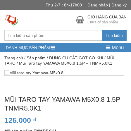
Thứ 2-7 : 8h-17h00
Đăng nhập | Đăng ký
GIỎ HÀNG CỦA BẠN
Chưa có sản phẩm
Tìm kiếm
Menu
DANH MỤC SẢN PHẨM
Trang chủ
/
Sản phẩm
/
DỤNG CỤ CẮT GỌT CƠ KHÍ
/
MŨI
TARO
/ Mũi Taro tay YAMAWA M5X0.8 1.5P – TNMR5.0K1
MŨI TARO TAY YAMAWA M5X0.8 1.5P –
TNMR5.0K1
125.000
₫