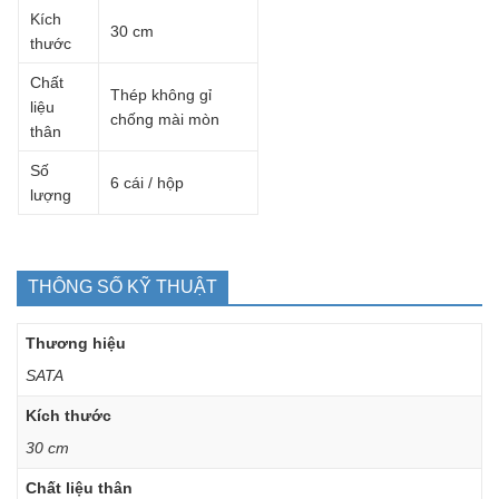
Kích
30 cm
thước
Chất
Thép không gỉ
liệu
chống mài mòn
thân
Số
6 cái / hộp
lượng
THÔNG SỐ KỸ THUẬT
Thương hiệu
SATA
Kích thước
30 cm
Chất liệu thân