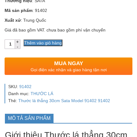
Thương hiệu
: SATA
Mã sản phẩm
: 91402
Xuất xứ
: Trung Quốc
Giá đã bao gồm VAT. chưa bao gồm phí vận chuyển
Số
Thêm vào giỏ hàng
lượng
MUA NGAY
Gọi điện xác nhận và giao hàng tận nơi
SKU:
91402
Danh mục:
THƯỚC LÁ
Thẻ:
Thước lá thẳng 30cm Sata Model 91402 91402
MÔ TẢ SẢN PHẨM
Giới thiệu Thước lá thẳng 30cm