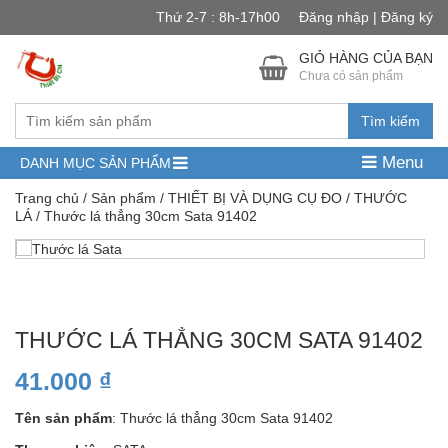
Thứ 2-7 : 8h-17h00
Đăng nhập | Đăng ký
GIỎ HÀNG CỦA BẠN
Chưa có sản phẩm
Tìm kiếm
Menu
DANH MỤC SẢN PHẨM
Trang chủ
/
Sản phẩm
/
THIẾT BỊ VÀ DỤNG CỤ ĐO
/
THƯỚC
LÁ
/ Thước lá thẳng 30cm Sata 91402
THƯỚC LÁ THẲNG 30CM SATA 91402
41.000
₫
Tên sản phẩm
: Thước lá thẳng 30cm Sata 91402