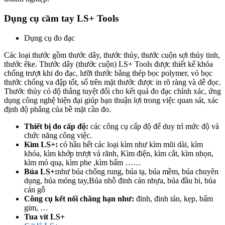
Dụng cụ cầm tay LS+ Tools
Dụng cụ đo đạc
Các loại thước gồm thước dây, thước thủy, thước cuộn sợi thủy tinh,
thước êke. Thước dây (thước cuộn) LS+ Tools được thiết kế khóa
chống trượt khi đo đạc, lưỡi thước bằng thép bọc polymer, vỏ bọc
thước chống va đập tốt, số trên mặt thước được in rõ ràng và dễ đọc.
Thước thủy có độ thẳng tuyệt đối cho kết quả đo đạc chính xác, ứng
dụng công nghệ hiện đại giúp bạn thuận lợi trong việc quan sát, xác
định độ phẳng của bề mặt cần đo.
Thiết bị đo cấp độ:
các công cụ cấp độ để duy trì mức độ và
chức năng công việc.
Kìm LS+:
có hầu hết các loại kìm như kìm mũi dài, kìm
khóa, kìm khớp trượt và rãnh, Kìm điện, kìm cắt, kìm nhọn,
kìm mỏ quạ, kìm phe ,kìm bấm ……
Búa LS+:
như búa chống rung, búa tạ, búa mềm, búa chuyên
dụng, búa móng tay,Búa nhỗ đinh cán nhựa, búa đầu bi, búa
cán gỗ
Công cụ kết nối chẳng hạn như:
đinh, đinh tán, kẹp, bấm
gim, …
Tua vít LS+