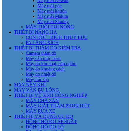
Máy mài Dewalt
Máy mài góc
Máy mài khuôn
Máy mài Makita
Máy mài Stanley
MÁY THỔI HƠI NÓNG
THIẾT BỊ NÂNG HẠ
CON ĐỘI – KÍCH THUỶ LỰC
PA LĂNG XÍCH
THIẾT BỊ THĂM DÒ KIỂM TRA
Camera thăm dò
Máy cân mực laser
Máy dò kim loại, cáp ngầm
Máy đo khoảng cách
Máy đo nhiệt độ
Máy trắc địa
MÁY NÉN KHÍ
MÁY VẶN BU LÔNG
THIẾT BỊ VỆ SINH CÔNG NGHIỆP
MÁY CHÀ SÀN
MÁY GIẶT THẢM PHUN HÚT
MÁY RỬA XE
THIẾT BỊ VÀ DỤNG CỤ ĐO
ĐỒNG HỒ ĐO ÁP SUẤT
ĐỒNG HỒ ĐO LỖ