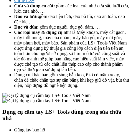
Cờ lê LS+
Cưa và dụng cụ cắt:
gồm các loại cưa như cưa sắt, lưỡi cưa,
lưỡi cưa nhỏ, …
Dao và lưỡi:
gồm dao tiện tích, dao bỏ túi, dao an toàn, dao
đặc biệt,…
Đục và dũa
: gồm đục nguội, đục gỗ, đấm, …
Các loại máy & dụng cụ
như là Máy khoan, máy cắt gạch,
máy thổi nóng, máy chà nhám, máy bào gỗ, máy mài góc,
máy phun hơi, máy bào. Sản phẩm của LS+ Tools Việt Nam
được ứng dụng kỹ thuật gia công lớp cách điện tiên tiến an
toàn hơn cho người sử dụng, sở hữu mô tơ với công suất và
tốc độ mạnh mẽ giúp bạn nâng cao hiệu suất làm việc, máy
được chế tạo từ các chất liệu thép cao cấp cho thành phẩm
đẹp và thời gian sử dụng lâu bền.
Dụng cụ khác bao gồm súng bắn keo, ê tô có mâm xoay,
chân đế chắc chắn tạo sự cân bằng khi kẹp giữ đồ vật, bút thử
điện, hộp đựng đồ nghề tiện dụng.
Dụng cụ cầm tay LS+ Tools dùng trong sửa chữa
nhà
Găng tay bảo hộ