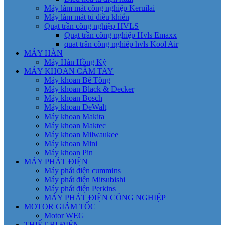
Máy làm mát công nghiệp Keruilai
Máy làm mát tủ điều khiển
Quạt trần công nghiệp HVLS
Quạt trần công nghiệp Hvls Emaxx
quat trân công nghiêp hvls Kool Air
MÁY HÀN
Máy Hàn Hồng Ký
MÁY KHOAN CẦM TAY
Máy khoan Bê Tông
Máy khoan Black & Decker
Máy khoan Bosch
Máy khoan DeWalt
Máy khoan Makita
Máy khoan Maktec
Máy khoan Milwaukee
Máy khoan Mini
Máy khoan Pin
MÁY PHÁT ĐIỆN
Máy phát điện cummins
Máy phát điện Mitsubishi
Máy phát điện Perkins
MÁY PHÁT ĐIỆN CÔNG NGHIỆP
MOTOR GIẢM TỐC
Motor WEG
THIẾT BỊ ĐIỆN