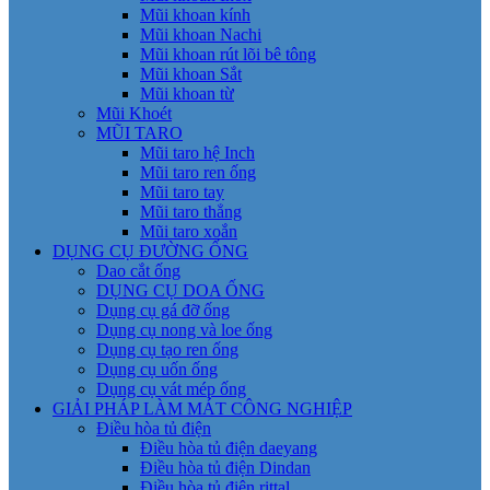
Mũi khoan kính
Mũi khoan Nachi
Mũi khoan rút lõi bê tông
Mũi khoan Sắt
Mũi khoan từ
Mũi Khoét
MŨI TARO
Mũi taro hệ Inch
Mũi taro ren ống
Mũi taro tay
Mũi taro thẳng
Mũi taro xoắn
DỤNG CỤ ĐƯỜNG ỐNG
Dao cắt ống
DỤNG CỤ DOA ỐNG
Dụng cụ gá đỡ ống
Dụng cụ nong và loe ống
Dụng cụ tạo ren ống
Dụng cụ uốn ống
Dụng cụ vát mép ống
GIẢI PHÁP LÀM MÁT CÔNG NGHIỆP
Điều hòa tủ điện
Điều hòa tủ điện daeyang
Điều hòa tủ điện Dindan
Điều hòa tủ điện rittal