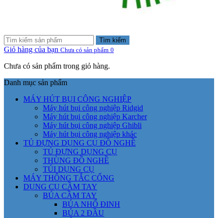
Tìm kiếm
Giỏ hàng của bạn
Chưa có sản phẩm
0
Chưa có sản phẩm trong giỏ hàng.
Danh mục sản phẩm
MÁY HÚT BỤI CÔNG NGHIỆP
Máy hút bụi công nghiệp Ridgid
Máy hút bụi công nghiệp Karcher
Máy hút bụi công nghiệp Ghibli
Máy hút bụi công nghiệp khác
TỦ ĐỰNG DỤNG CỤ ĐỒ NGHỀ
TỦ ĐỰNG DỤNG CỤ
THÙNG ĐỒ NGHỀ
TÚI DỤNG CỤ
MÁY THÔNG TẮC CỐNG
DỤNG CỤ CẦM TAY
BÚA CẦM TAY
BÚA NHỔ ĐINH
BÚA 2 ĐẦU