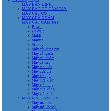
MÁY BẮN ĐINH
MÁY BÀO GỖ CẦM TAY
MÁY CẮT CỎ
MÁY CHÀ NHÁM
MÁY CẮT CẦM TAY
Bosch
DeWalt
Makita
Maktec
Stanley
Máy cắt dùng pin
Máy cắt gạch
Máy cắt nhôm
Máy cắt sắt
Máy cưa bàn
Máy cưa đĩa
Máy cưa gỗ
Máy cưa kiếm
Máy cưa lọng
Máy cưa vòng
Máy cưa xích
MÁY MÀI CẦM TAY
Máy mài bàn
Máy mài Bosch