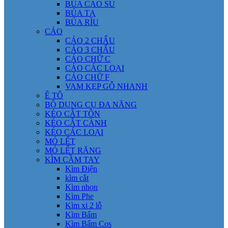
BÚA CAO SU
BÚA TẠ
BÚA RÌU
CẢO
CẢO 2 CHẤU
CẢO 3 CHẤU
CẢO CHỮ C
CẢO CÁC LOẠI
CẢO CHỮ F
VAM KẸP GỖ NHANH
Ê TÔ
BỘ DỤNG CỤ ĐA NĂNG
KÉO CẮT TÔN
KÉO CẮT CÀNH
KÉO CÁC LOẠI
MỎ LẾT
MỎ LẾT RĂNG
KÌM CẦM TAY
Kìm Điện
kìm cắt
Kìm nhọn
Kìm Phe
Kìm xi 2 lỗ
Kìm Bấm
Kìm Bấm Cos