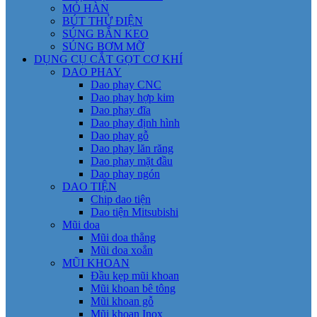
MỎ HÀN
BÚT THỬ ĐIỆN
SÚNG BẮN KEO
SÚNG BƠM MỠ
DỤNG CỤ CẮT GỌT CƠ KHÍ
DAO PHAY
Dao phay CNC
Dao phay hợp kim
Dao phay đĩa
Dao phay định hình
Dao phay gỗ
Dao phay lăn răng
Dao phay mặt đầu
Dao phay ngón
DAO TIỆN
Chip dao tiện
Dao tiện Mitsubishi
Mũi doa
Mũi doa thẳng
Mũi doa xoắn
MŨI KHOAN
Đầu kẹp mũi khoan
Mũi khoan bê tông
Mũi khoan gỗ
Mũi khoan Inox