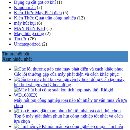
Dụng cụ cắt gọt cơ khí
(1)
Khuôn mẫu
(2)
Kiến Thức Máy Phát điện
(5)
Kiến Thức Quạt trần công nghiệp
(12)
máy hút bụi
(6)
MÁY NÉN KHÍ
(1)
Máy thông cống
(2)
Tin tức
(76)
Uncategorized
(2)
Tin tức nổi bật
Xem nhiều nhất
Các lỗi thường gặp của máy phát điện và cách khắc phục
Cấu tạo máy
hút bụi và nguyên lý hoạt động
Máy hút bụi công nghiệp loại nào tốt nhất? tư vấn mua và lựa
chọn
Top 6 máy giặt thảm phun hút công nghiệp tốt nhất và cách
lựa chọn
Tìm hiểu