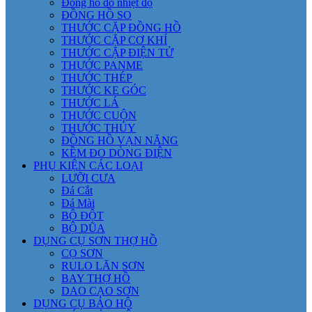
Đồng hồ đo nhiệt độ
ĐỒNG HỒ SO
THƯỚC CẶP ĐỒNG HỒ
THƯỚC CẶP CƠ KHÍ
THƯỚC CẶP ĐIỆN TỬ
THƯỚC PANME
THƯỚC THÉP
THƯỚC KE GÓC
THƯỚC LÁ
THƯỚC CUỘN
THƯỚC THỦY
ĐỒNG HỒ VẠN NĂNG
KỀM ĐO DÒNG ĐIỆN
PHỤ KIỆN CÁC LOẠI
LƯỠI CƯA
Đá Cắt
Đá Mài
BỘ ĐỘT
BỘ DŨA
DỤNG CỤ SƠN THỢ HỒ
CỌ SƠN
RULO LĂN SƠN
BAY THỢ HỒ
DAO CẠO SƠN
DỤNG CỤ BẢO HỘ