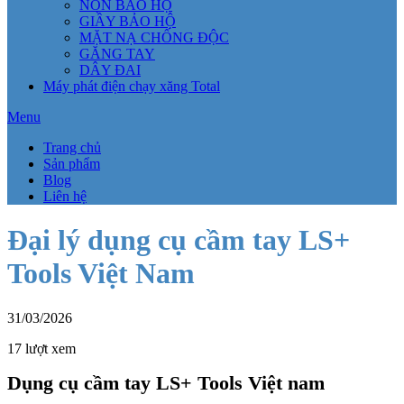
NÓN BẢO HỘ
GIẦY BẢO HỘ
MẶT NẠ CHỐNG ĐỘC
GĂNG TAY
DÂY ĐAI
Máy phát điện chạy xăng Total
Menu
Trang chủ
Sản phẩm
Blog
Liên hệ
Đại lý dụng cụ cầm tay LS+
Tools Việt Nam
31/03/2026
17 lượt xem
Dụng cụ cầm tay LS+ Tools Việt nam