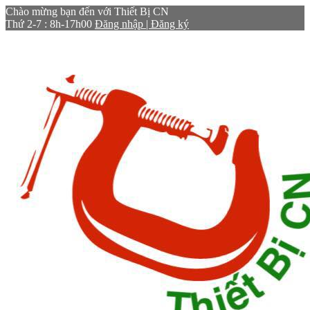
Chào mừng bạn đến với Thiết Bị CN
Thứ 2-7 : 8h-17h00
Đăng nhập | Đăng ký