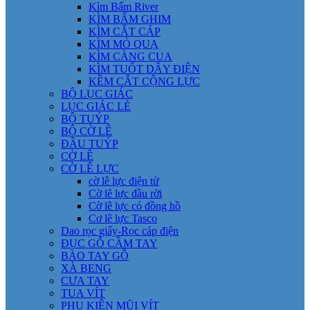
Kìm Bấm River
KÌM BẤM GHIM
KÌM CẮT CÁP
KÌM MỎ QUẠ
KÌM CÀNG CUA
KÌM TUỐT DÂY ĐIỆN
KỀM CẮT CỘNG LỰC
BỘ LỤC GIÁC
LỤC GIÁC LẺ
BỘ TUÝP
BỘ CỜ LÊ
ĐẦU TUÝP
CỜ LÊ
CỜ LÊ LỰC
cờ lê lực điện tử
Cờ lê lực đầu rời
Cờ lê lực có đồng hồ
Cơ lê lực Tasco
Dao rọc giấy-Rọc cáp điện
ĐỤC GỖ CẦM TAY
BÀO TAY GỖ
XÀ BENG
CƯA TAY
TUA VÍT
PHỤ KIỆN MŨI VÍT