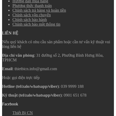
Hướng dẫn mua hàng
Phương thức thanh toán
Chính sách trả hàng và hoàn tiền
Chính sách vận chuyển
Chính sách bảo hành
Chính sách bảo mật thông tin
LIÊN HỆ
Nếu quý khách có nhu cầu sản phẩm hoặc cần tư vấn kỹ thuật vui
lòng liên hệ
Địa chỉ văn phòng
: 31 đường số 2, Phường Bình Hưng Hòa,
TPHCM
Email
: thietbicn.info@gmail.com
Hoặc gọi điện trực tiếp
Hotline (tel/zalo/whatsapp/viber)
: 039 9999 188
Kỹ thuật (tel/zalo/whatsapp/viber)
: 0901 651 678
Facebook
Thiết Bị CN