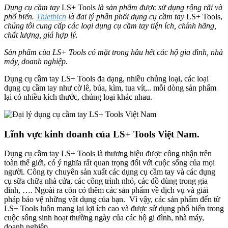
Dụng cụ cầm tay
LS+ Tools
là sản phẩm được sử dụng rộng rãi và
phổ biến.
Thietbicn
là đai lý phân phối dụng cụ cầm tay
LS+ Tools,
chúng tôi cung cấp các loại dụng cụ cầm tay tiện ích, chính hãng,
chất lượng, giá hợp lý.
Sản phẩm của LS+ Tools có mặt trong hầu hết các hộ gia đình, nhà
máy, doanh nghiệp.
Dụng cụ cầm tay LS+ Tools đa dạng, nhiều chủng loại, các loại
dụng cụ cầm tay như cờ lê, búa, kìm, tua vít,.. mỗi dòng sản phẩm
lại có nhiều kích thước, chủng loại khác nhau.
Lĩnh vực kinh doanh của LS+ Tools Việt Nam.
Dụng cụ cầm tay LS+ Tools là thương hiệu được công nhận trên
toàn thế giới, có ý nghĩa rất quan trọng đối với cuộc sống của mọi
người. Công ty chuyên sản xuất các dụng cụ cầm tay và các dụng
cụ sữa chữa nhà cửa, các công trình nhỏ, các đồ dùng trong gia
đình, …. Ngoài ra còn có thêm các sản phẩm về dịch vụ và giải
pháp bảo vệ những vật dụng của bạn. Vì vậy, các sản phẩm đến từ
LS+ Tools luôn mang lại lợi ích cao và được sử dụng phổ biến trong
cuộc sống sinh hoạt thường ngày của các hộ gi đình, nhà máy,
doanh nghiệp.