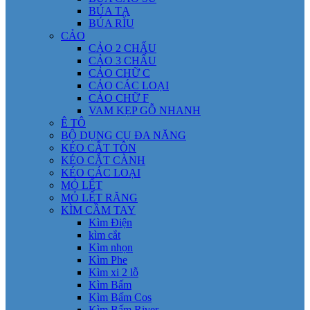
BÚA TẠ
BÚA RÌU
CẢO
CẢO 2 CHẤU
CẢO 3 CHẤU
CẢO CHỮ C
CẢO CÁC LOẠI
CẢO CHỮ F
VAM KẸP GỖ NHANH
Ê TÔ
BỘ DỤNG CỤ ĐA NĂNG
KÉO CẮT TÔN
KÉO CẮT CÀNH
KÉO CÁC LOẠI
MỎ LẾT
MỎ LẾT RĂNG
KÌM CẦM TAY
Kìm Điện
kìm cắt
Kìm nhọn
Kìm Phe
Kìm xi 2 lỗ
Kìm Bấm
Kìm Bấm Cos
Kìm Bấm River