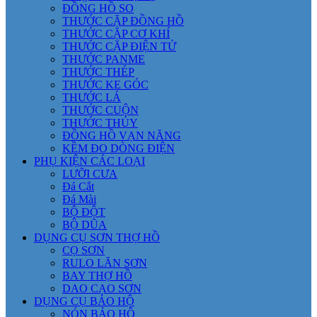
ĐỒNG HỒ SO
THƯỚC CẶP ĐỒNG HỒ
THƯỚC CẶP CƠ KHÍ
THƯỚC CẶP ĐIỆN TỬ
THƯỚC PANME
THƯỚC THÉP
THƯỚC KE GÓC
THƯỚC LÁ
THƯỚC CUỘN
THƯỚC THỦY
ĐỒNG HỒ VẠN NĂNG
KỀM ĐO DÒNG ĐIỆN
PHỤ KIỆN CÁC LOẠI
LƯỠI CƯA
Đá Cắt
Đá Mài
BỘ ĐỘT
BỘ DŨA
DỤNG CỤ SƠN THỢ HỒ
CỌ SƠN
RULO LĂN SƠN
BAY THỢ HỒ
DAO CẠO SƠN
DỤNG CỤ BẢO HỘ
NÓN BẢO HỘ