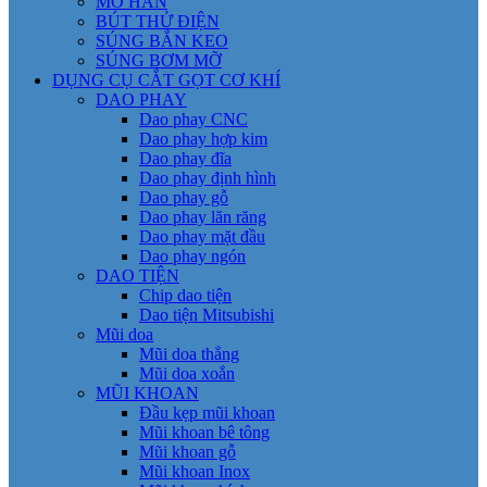
MỎ HÀN
BÚT THỬ ĐIỆN
SÚNG BẮN KEO
SÚNG BƠM MỠ
DỤNG CỤ CẮT GỌT CƠ KHÍ
DAO PHAY
Dao phay CNC
Dao phay hợp kim
Dao phay đĩa
Dao phay định hình
Dao phay gỗ
Dao phay lăn răng
Dao phay mặt đầu
Dao phay ngón
DAO TIỆN
Chip dao tiện
Dao tiện Mitsubishi
Mũi doa
Mũi doa thẳng
Mũi doa xoắn
MŨI KHOAN
Đầu kẹp mũi khoan
Mũi khoan bê tông
Mũi khoan gỗ
Mũi khoan Inox