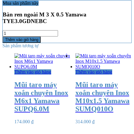
Mua sản phẩm này
Bàn ren ngoài M 3 X 0.5 Yamawa
TYE3.0GDNEBC
Số
lượng
Thêm vào giỏ hàng
Sản phẩm tương tự
Thêm vào giỏ hàng
Thêm vào giỏ hàng
Mũi taro máy
Mũi taro máy
xoắn chuyên Inox
xoắn chuyên Inox
M6x1 Yamawa
M10x1.5 Yamawa
SUPQ6.0M
SUMQ010O
174.000
₫
314.000
₫