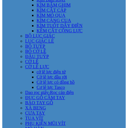
KÌM BẤM GHIM
KÌM CẮT CÁP
KÌM MỎ QUẠ
KÌM CÀNG CUA
KÌM TUỐT DÂY ĐIỆN
KỀM CẮT CỘNG LỰC
BỘ LỤC GIÁC
LỤC GIÁC LẺ
BỘ TUÝP
BỘ CỜ LÊ
ĐẦU TUÝP
CỜ LÊ
CỜ LÊ LỰC
cờ lê lực điện tử
Cờ lê lực đầu rời
Cờ lê lực có đồng hồ
Cơ lê lực Tasco
Dao rọc giấy-Rọc cáp điện
ĐỤC GỖ CẦM TAY
BÀO TAY GỖ
XÀ BENG
CƯA TAY
TUA VÍT
PHỤ KIỆN MŨI VÍT