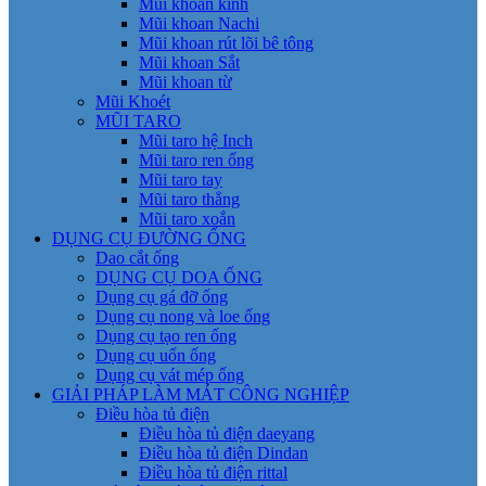
Mũi khoan kính
Mũi khoan Nachi
Mũi khoan rút lõi bê tông
Mũi khoan Sắt
Mũi khoan từ
Mũi Khoét
MŨI TARO
Mũi taro hệ Inch
Mũi taro ren ống
Mũi taro tay
Mũi taro thẳng
Mũi taro xoắn
DỤNG CỤ ĐƯỜNG ỐNG
Dao cắt ống
DỤNG CỤ DOA ỐNG
Dụng cụ gá đỡ ống
Dụng cụ nong và loe ống
Dụng cụ tạo ren ống
Dụng cụ uốn ống
Dụng cụ vát mép ống
GIẢI PHÁP LÀM MÁT CÔNG NGHIỆP
Điều hòa tủ điện
Điều hòa tủ điện daeyang
Điều hòa tủ điện Dindan
Điều hòa tủ điện rittal