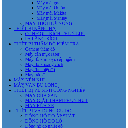
Máy mài góc
Máy mài khuôn
Máy mài Makita
Máy mài Stanley
MÁY THỔI HƠI NÓNG
THIẾT BỊ NÂNG HẠ
CON ĐỘI – KÍCH THUỶ LỰC
PA LĂNG XÍCH
THIẾT BỊ THĂM DÒ KIỂM TRA
Camera thăm dò
Máy cân mực laser
Máy dò kim loại, cáp ngầm
Máy đo khoảng cách
Máy đo nhiệt độ
Máy trắc địa
MÁY NÉN KHÍ
MÁY VẶN BU LÔNG
THIẾT BỊ VỆ SINH CÔNG NGHIỆP
MÁY CHÀ SÀN
MÁY GIẶT THẢM PHUN HÚT
MÁY RỬA XE
THIẾT BỊ VÀ DỤNG CỤ ĐO
ĐỒNG HỒ ĐO ÁP SUẤT
ĐỒNG HỒ ĐO LỖ
Đồng hồ đo nhiệt độ