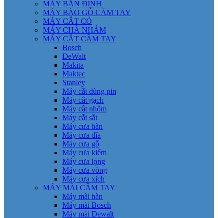
MÁY BẮN ĐINH
MÁY BÀO GỖ CẦM TAY
MÁY CẮT CỎ
MÁY CHÀ NHÁM
MÁY CẮT CẦM TAY
Bosch
DeWalt
Makita
Maktec
Stanley
Máy cắt dùng pin
Máy cắt gạch
Máy cắt nhôm
Máy cắt sắt
Máy cưa bàn
Máy cưa đĩa
Máy cưa gỗ
Máy cưa kiếm
Máy cưa lọng
Máy cưa vòng
Máy cưa xích
MÁY MÀI CẦM TAY
Máy mài bàn
Máy mài Bosch
Máy mài Dewalt