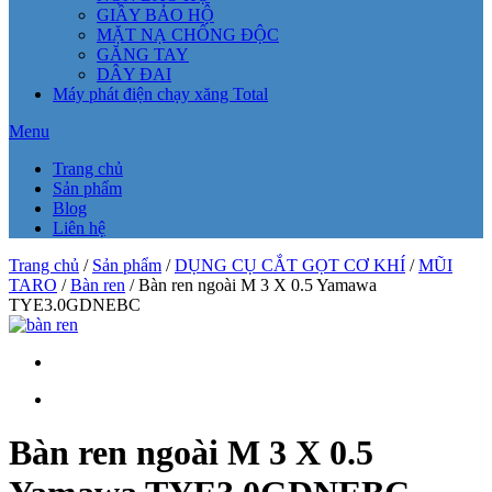
GIẦY BẢO HỘ
MẶT NẠ CHỐNG ĐỘC
GĂNG TAY
DÂY ĐAI
Máy phát điện chạy xăng Total
Menu
Trang chủ
Sản phẩm
Blog
Liên hệ
Trang chủ
/
Sản phẩm
/
DỤNG CỤ CẮT GỌT CƠ KHÍ
/
MŨI
TARO
/
Bàn ren
/ Bàn ren ngoài M 3 X 0.5 Yamawa
TYE3.0GDNEBC
Bàn ren ngoài M 3 X 0.5