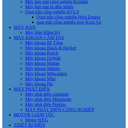
Máy làm mát công nghiệp Keruilai
Máy làm mát tủ điều khiển
Quạt trần công nghiệp HVLS
Quạt trần công nghiệp Hvls Emaxx
quat trân công nghiêp hvls Kool Air
MÁY HÀN
Máy Hàn Hồng Ký
MÁY KHOAN CẦM TAY
Máy khoan Bê Tông
Máy khoan Black & Decker
Máy khoan Bosch
Máy khoan DeWalt
Máy khoan Makita
Máy khoan Maktec
Máy khoan Milwaukee
Máy khoan Mini
Máy khoan Pin
MÁY PHÁT ĐIỆN
Máy phát điện cummins
Máy phát điện Mitsubishi
Máy phát điện Perkins
MÁY PHÁT ĐIỆN CÔNG NGHIỆP
MOTOR GIẢM TỐC
Motor WEG
THIẾT BỊ ĐIỆN