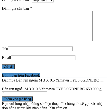
Đánh giá của bạn
*
Tên
Email
Bình luận trên Facebook
Đặt mua Bàn ren ngoài M 3 X 0.5 Yamawa TYE3.0GDNEBC
Bàn ren ngoài M 3 X 0.5 Yamawa TYE3.0GDNEBC
659.000
₫
Số
lượng
Thêm vào giỏ hàng
Bạn vui lòng nhập đúng số điện thoại để chúng tôi sẽ gọi xác nhận
đơn hàng trước khi giao hàng. Xin cảm ơn!