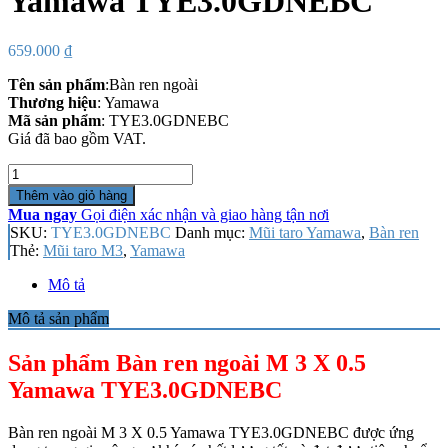
Yamawa TYE3.0GDNEBC
659.000
₫
Tên sản phẩm
:Bàn ren ngoài
Thương hiệu
: Yamawa
Mã sản phẩm
: TYE3.0GDNEBC
Giá đã bao gồm VAT.
Số
lượng
Thêm vào giỏ hàng
Mua ngay
Gọi điện xác nhận và giao hàng tận nơi
SKU:
TYE3.0GDNEBC
Danh mục:
Mũi taro Yamawa
,
Bàn ren
Thẻ:
Mũi taro M3
,
Yamawa
Mô tả
Mô tả sản phẩm
Sản phẩm Bàn ren ngoài M 3 X 0.5
Yamawa TYE3.0GDNEBC
Bàn ren ngoài M 3 X 0.5 Yamawa TYE3.0GDNEBC được ứng