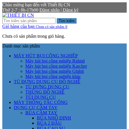
Chào mừng bạn đến với Thiết Bị CN
Thứ 2-7 : 8h-17h00
Đăng nhập | Đăng ký
Tìm kiếm
Giỏ hàng của bạn
Chưa có sản phẩm
0
Chưa có sản phẩm trong giỏ hàng.
Danh mục sản phẩm
MÁY HÚT BỤI CÔNG NGHIỆP
Máy hút bụi công nghiệp Ridgid
Máy hút bụi công nghiệp Karcher
Máy hút bụi công nghiệp Ghibli
Máy hút bụi công nghiệp khác
TỦ ĐỰNG DỤNG CỤ ĐỒ NGHỀ
TỦ ĐỰNG DỤNG CỤ
THÙNG ĐỒ NGHỀ
TÚI DỤNG CỤ
MÁY THÔNG TẮC CỐNG
DỤNG CỤ CẦM TAY
BÚA CẦM TAY
BÚA NHỔ ĐINH
BÚA 2 ĐẦU
BÚA CAO SU