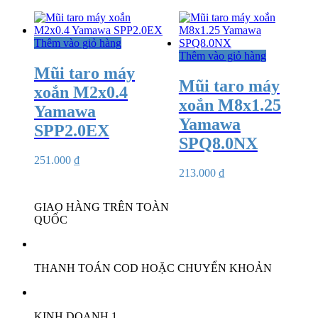
Thêm vào giỏ hàng
Thêm vào giỏ hàng
Mũi taro máy
Mũi taro máy
xoắn M2x0.4
xoắn M8x1.25
Yamawa
Yamawa
SPP2.0EX
SPQ8.0NX
251.000
₫
213.000
₫
GIAO HÀNG TRÊN TOÀN
QUỐC
THANH TOÁN COD HOẶC CHUYỂN KHOẢN
KINH DOANH 1