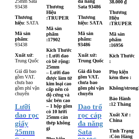
25mm Sata
đa năng
38.000
₫
93438
Thương
Sata 93486
Hiệu
Thương
Thương
Thương
:TRUPER
Hiệu
hiệu
: SATA
hiệu
: SATA
:TRUPER
Mã sản
Mã sản
Mã sản
phẩm
Mã sản
phẩm
:
phẩm
:
:17902
phẩm
93438
93486
:16956
Kích Thước
Xuất xứ
:
Xuất xứ
:
: Lưỡi dao
Kích Thước
Trung Quốc
Trung Quốc
có bề rộng:
:
25mm
Giá đã bao
Giá đã bao
Phụ kiện
– Lưỡi dao
gồm VAT.
gồm VAT.
kèm theo :
được làm từ
chưa bao
chưa bao
kim loại cao
gồm phí vận
gồm phí vận
Không/strong
cấp nên có
chuyển
chuyển
độ cứng và
Bảo Hành
sắc bén cao
:12 Tháng
Lưỡi
Dao trổ
– 1 hộp gồm
có 10 lưỡi
dao rọc
rọc cáp
Xuất Xứ :
25mm cán
China
giấy
đa năng
thép không
gỉ
25mm
Sata
Tình Trạng
:Còn Hàng
Phụ kiện