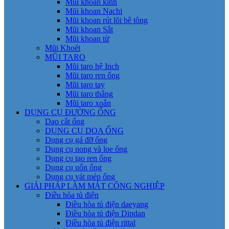
Mũi khoan kính
Mũi khoan Nachi
Mũi khoan rút lõi bê tông
Mũi khoan Sắt
Mũi khoan từ
Mũi Khoét
MŨI TARO
Mũi taro hệ Inch
Mũi taro ren ống
Mũi taro tay
Mũi taro thẳng
Mũi taro xoắn
DỤNG CỤ ĐƯỜNG ỐNG
Dao cắt ống
DỤNG CỤ DOA ỐNG
Dụng cụ gá đỡ ống
Dụng cụ nong và loe ống
Dụng cụ tạo ren ống
Dụng cụ uốn ống
Dụng cụ vát mép ống
GIẢI PHÁP LÀM MÁT CÔNG NGHIỆP
Điều hòa tủ điện
Điều hòa tủ điện daeyang
Điều hòa tủ điện Dindan
Điều hòa tủ điện rittal