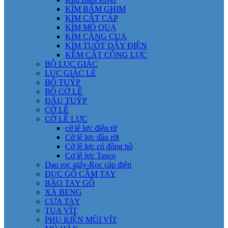
KÌM BẤM GHIM
KÌM CẮT CÁP
KÌM MỎ QUẠ
KÌM CÀNG CUA
KÌM TUỐT DÂY ĐIỆN
KỀM CẮT CỘNG LỰC
BỘ LỤC GIÁC
LỤC GIÁC LẺ
BỘ TUÝP
BỘ CỜ LÊ
ĐẦU TUÝP
CỜ LÊ
CỜ LÊ LỰC
cờ lê lực điện tử
Cờ lê lực đầu rời
Cờ lê lực có đồng hồ
Cơ lê lực Tasco
Dao rọc giấy-Rọc cáp điện
ĐỤC GỖ CẦM TAY
BÀO TAY GỖ
XÀ BENG
CƯA TAY
TUA VÍT
PHỤ KIỆN MŨI VÍT