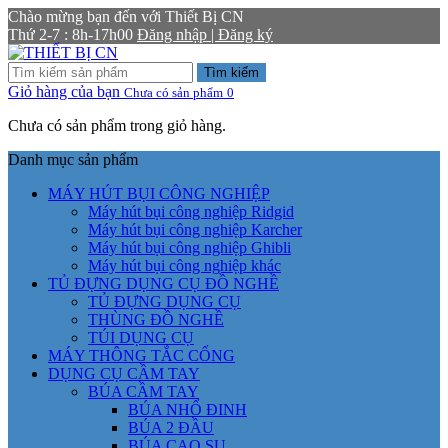
Chào mừng bạn đến với Thiết Bị CN
Thứ 2-7 : 8h-17h00
Đăng nhập | Đăng ký
Tìm kiếm
Giỏ hàng của bạn
Chưa có sản phẩm
0
Chưa có sản phẩm trong giỏ hàng.
Danh mục sản phẩm
MÁY HÚT BỤI CÔNG NGHIỆP
Máy hút bụi công nghiệp Ridgid
Máy hút bụi công nghiệp Karcher
Máy hút bụi công nghiệp Ghibli
Máy hút bụi công nghiệp khác
TỦ ĐỰNG DỤNG CỤ ĐỒ NGHỀ
TỦ ĐỰNG DỤNG CỤ
THÙNG ĐỒ NGHỀ
TÚI DỤNG CỤ
MÁY THÔNG TẮC CỐNG
DỤNG CỤ CẦM TAY
BÚA CẦM TAY
BÚA NHỔ ĐINH
BÚA 2 ĐẦU
BÚA CAO SU