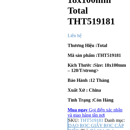
Total
THT519181
Liên hệ
Thương Hiệu :Total
Mã sản phẩm :THT519181
Kích Thước :Size: 18x100mm
– 120/T/strong>
Bảo Hành :12 Tháng
Xuất Xứ : China
Tình Trạng :Còn Hàng
Mua ngay
Gọi điện xác nhận
và giao hàng tận nơi
SKU:
THT519181
Danh mục:
DAO RỌC GIẤY RỌC CÁP