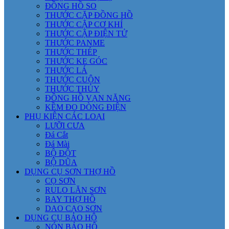
ĐỒNG HỒ SO
THƯỚC CẶP ĐỒNG HỒ
THƯỚC CẶP CƠ KHÍ
THƯỚC CẶP ĐIỆN TỬ
THƯỚC PANME
THƯỚC THÉP
THƯỚC KE GÓC
THƯỚC LÁ
THƯỚC CUỘN
THƯỚC THỦY
ĐỒNG HỒ VẠN NĂNG
KỀM ĐO DÒNG ĐIỆN
PHỤ KIỆN CÁC LOẠI
LƯỠI CƯA
Đá Cắt
Đá Mài
BỘ ĐỘT
BỘ DŨA
DỤNG CỤ SƠN THỢ HỒ
CỌ SƠN
RULO LĂN SƠN
BAY THỢ HỒ
DAO CẠO SƠN
DỤNG CỤ BẢO HỘ
NÓN BẢO HỘ