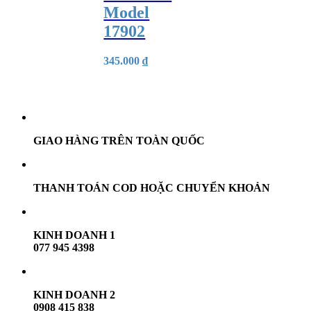
Model
17902
345.000
₫
GIAO HÀNG TRÊN TOÀN QUỐC
THANH TOÁN COD HOẶC CHUYỂN KHOẢN
KINH DOANH 1
077 945 4398
KINH DOANH 2
0908 415 838