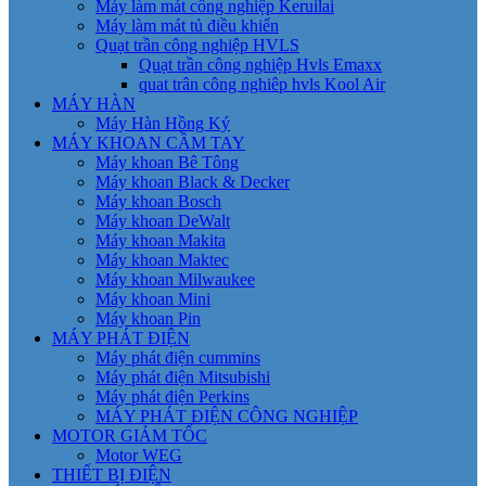
Máy làm mát công nghiệp Keruilai
Máy làm mát tủ điều khiển
Quạt trần công nghiệp HVLS
Quạt trần công nghiệp Hvls Emaxx
quat trân công nghiêp hvls Kool Air
MÁY HÀN
Máy Hàn Hồng Ký
MÁY KHOAN CẦM TAY
Máy khoan Bê Tông
Máy khoan Black & Decker
Máy khoan Bosch
Máy khoan DeWalt
Máy khoan Makita
Máy khoan Maktec
Máy khoan Milwaukee
Máy khoan Mini
Máy khoan Pin
MÁY PHÁT ĐIỆN
Máy phát điện cummins
Máy phát điện Mitsubishi
Máy phát điện Perkins
MÁY PHÁT ĐIỆN CÔNG NGHIỆP
MOTOR GIẢM TỐC
Motor WEG
THIẾT BỊ ĐIỆN