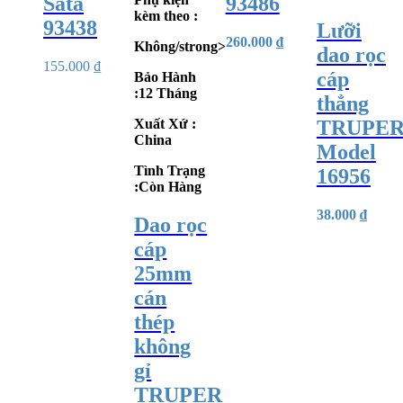
Sata
93486
kèm theo :
93438
Lưỡi
260.000
₫
Không/strong>
dao rọc
155.000
₫
cáp
Bảo Hành
:12 Tháng
thẳng
TRUPE
Xuất Xứ :
China
Model
Tình Trạng
16956
:Còn Hàng
38.000
₫
Dao rọc
cáp
25mm
cán
thép
không
gỉ
TRUPER