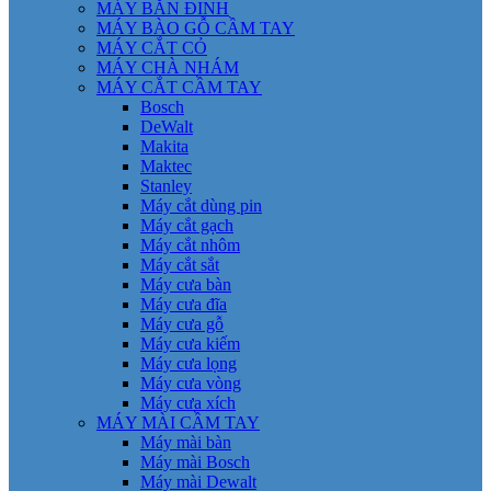
MÁY BẮN ĐINH
MÁY BÀO GỖ CẦM TAY
MÁY CẮT CỎ
MÁY CHÀ NHÁM
MÁY CẮT CẦM TAY
Bosch
DeWalt
Makita
Maktec
Stanley
Máy cắt dùng pin
Máy cắt gạch
Máy cắt nhôm
Máy cắt sắt
Máy cưa bàn
Máy cưa đĩa
Máy cưa gỗ
Máy cưa kiếm
Máy cưa lọng
Máy cưa vòng
Máy cưa xích
MÁY MÀI CẦM TAY
Máy mài bàn
Máy mài Bosch
Máy mài Dewalt