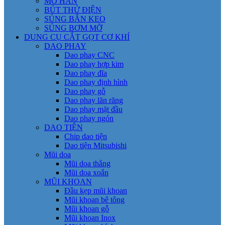
MỎ HÀN
BÚT THỬ ĐIỆN
SÚNG BẮN KEO
SÚNG BƠM MỠ
DỤNG CỤ CẮT GỌT CƠ KHÍ
DAO PHAY
Dao phay CNC
Dao phay hợp kim
Dao phay đĩa
Dao phay định hình
Dao phay gỗ
Dao phay lăn răng
Dao phay mặt đầu
Dao phay ngón
DAO TIỆN
Chip dao tiện
Dao tiện Mitsubishi
Mũi doa
Mũi doa thẳng
Mũi doa xoắn
MŨI KHOAN
Đầu kẹp mũi khoan
Mũi khoan bê tông
Mũi khoan gỗ
Mũi khoan Inox