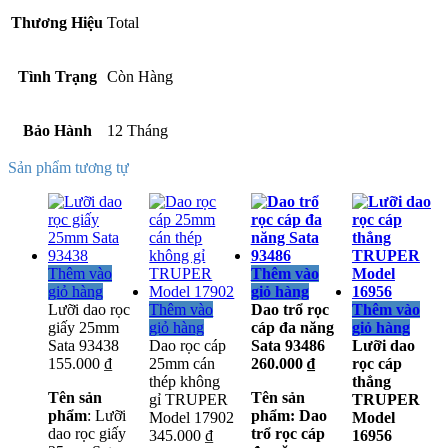
Thương Hiệu
Total
Tình Trạng
Còn Hàng
Bảo Hành
12 Tháng
Sản phẩm tương tự
Thêm vào
Thêm vào
giỏ hàng
giỏ hàng
Lưỡi dao rọc
Thêm vào
Dao trổ rọc
Thêm vào
giấy 25mm
giỏ hàng
cáp đa năng
giỏ hàng
Sata 93438
Dao rọc cáp
Sata 93486
Lưỡi dao
155.000
₫
25mm cán
260.000
₫
rọc cáp
thép không
thẳng
Tên sản
Tên sản
gỉ TRUPER
TRUPER
phẩm
: Lưỡi
phẩm
: Dao
Model 17902
Model
dao rọc giấy
trổ rọc cáp
345.000
₫
16956