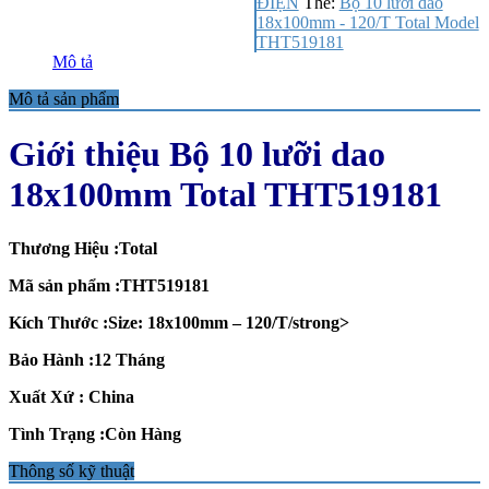
ĐIỆN
Thẻ:
Bộ 10 lưỡi dao
18x100mm - 120/T Total Model
THT519181
Mô tả
Mô tả sản phẩm
Giới thiệu Bộ 10 lưỡi dao
18x100mm Total THT519181
Thương Hiệu :Total
Mã sản phẩm :THT519181
Kích Thước :Size: 18x100mm – 120/T/strong>
Bảo Hành :12 Tháng
Xuất Xứ : China
Tình Trạng :Còn Hàng
Thông số kỹ thuật