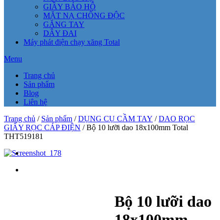
GIẦY BẢO HỘ
MẶT NẠ CHỐNG ĐỘC
GĂNG TAY
DÂY ĐAI
Máy phát điện chạy xăng Total
Menu
Trang chủ
Sản phẩm
Blog
Liên hệ
Trang chủ
/
Sản phẩm
/
DỤNG CỤ CẦM TAY
/
DAO RỌC
GIẤY RỌC CÁP ĐIỆN
/ Bộ 10 lưỡi dao 18x100mm Total
THT519181
Bộ 10 lưỡi dao
18x100mm