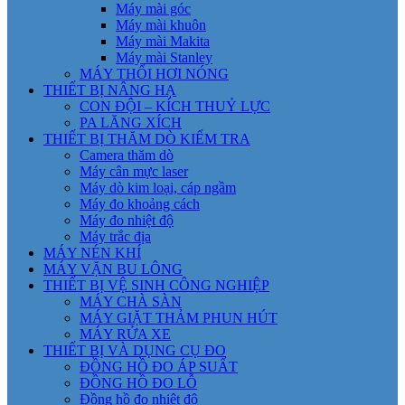
Máy mài góc
Máy mài khuôn
Máy mài Makita
Máy mài Stanley
MÁY THỔI HƠI NÓNG
THIẾT BỊ NÂNG HẠ
CON ĐỘI – KÍCH THUỶ LỰC
PA LĂNG XÍCH
THIẾT BỊ THĂM DÒ KIỂM TRA
Camera thăm dò
Máy cân mực laser
Máy dò kim loại, cáp ngầm
Máy đo khoảng cách
Máy đo nhiệt độ
Máy trắc địa
MÁY NÉN KHÍ
MÁY VẶN BU LÔNG
THIẾT BỊ VỆ SINH CÔNG NGHIỆP
MÁY CHÀ SÀN
MÁY GIẶT THẢM PHUN HÚT
MÁY RỬA XE
THIẾT BỊ VÀ DỤNG CỤ ĐO
ĐỒNG HỒ ĐO ÁP SUẤT
ĐỒNG HỒ ĐO LỖ
Đồng hồ đo nhiệt độ