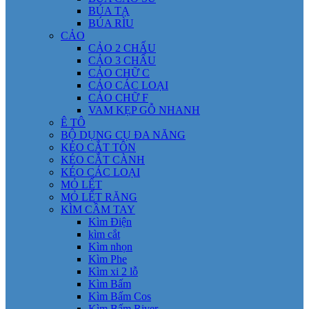
BÚA TẠ
BÚA RÌU
CẢO
CẢO 2 CHẤU
CẢO 3 CHẤU
CẢO CHỮ C
CẢO CÁC LOẠI
CẢO CHỮ F
VAM KẸP GỖ NHANH
Ê TÔ
BỘ DỤNG CỤ ĐA NĂNG
KÉO CẮT TÔN
KÉO CẮT CÀNH
KÉO CÁC LOẠI
MỎ LẾT
MỎ LẾT RĂNG
KÌM CẦM TAY
Kìm Điện
kìm cắt
Kìm nhọn
Kìm Phe
Kìm xi 2 lỗ
Kìm Bấm
Kìm Bấm Cos
Kìm Bấm River