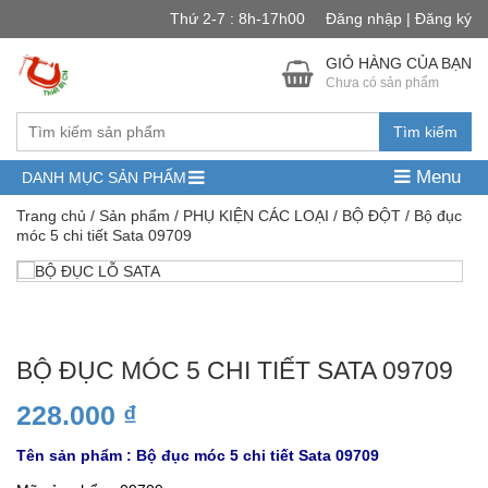
Thứ 2-7 : 8h-17h00
Đăng nhập | Đăng ký
GIỎ HÀNG CỦA BẠN
Chưa có sản phẩm
Tìm kiếm
Menu
DANH MỤC SẢN PHẨM
Trang chủ
/
Sản phẩm
/
PHỤ KIỆN CÁC LOẠI
/
BỘ ĐỘT
/ Bộ đục
móc 5 chi tiết Sata 09709
BỘ ĐỤC MÓC 5 CHI TIẾT SATA 09709
228.000
₫
Tên sản phẩm : Bộ đục móc 5 chi tiết Sata 09709