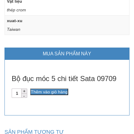
Vật liệu
thép crom
xuat-xu
Taiwan
MUA SẢN PHẨM NÀY
Bộ đục móc 5 chi tiết Sata 09709
Số
Thêm vào giỏ hàng
lượng
SẢN PHẨM TƯƠNG TỰ