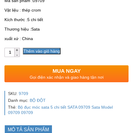
Mã sản phẩm :09709
Vật liệu : thép crom
Kích thước :5 chi tiết
Thương hiệu :Sata
xuất xứ : China
Số
Thêm vào giỏ hàng
lượng
MUA NGAY
Gọi điện xác nhận và giao hàng tận nơi
SKU:
9709
Danh mục:
BỘ ĐỘT
Thẻ:
Bộ đục móc sata 5 chi tiết SATA 09709 Sata Model
09709 09709
MÔ TẢ SẢN PHẨM