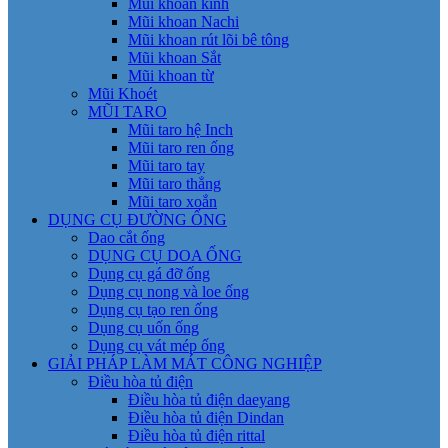
Mũi khoan kính
Mũi khoan Nachi
Mũi khoan rút lõi bê tông
Mũi khoan Sắt
Mũi khoan từ
Mũi Khoét
MŨI TARO
Mũi taro hệ Inch
Mũi taro ren ống
Mũi taro tay
Mũi taro thẳng
Mũi taro xoắn
DỤNG CỤ ĐƯỜNG ỐNG
Dao cắt ống
DỤNG CỤ DOA ỐNG
Dụng cụ gá đỡ ống
Dụng cụ nong và loe ống
Dụng cụ tạo ren ống
Dụng cụ uốn ống
Dụng cụ vát mép ống
GIẢI PHÁP LÀM MÁT CÔNG NGHIỆP
Điều hòa tủ điện
Điều hòa tủ điện daeyang
Điều hòa tủ điện Dindan
Điều hòa tủ điện rittal