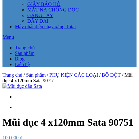
GIẦY BẢO HỘ
MẶT NẠ CHỐNG ĐỘC
GĂNG TAY
DÂY ĐAI
Máy phát điện chạy xăng Total
Menu
Trang chủ
Sản phẩm
Blog
Liên hệ
Trang chủ
/
Sản phẩm
/
PHỤ KIỆN CÁC LOẠI
/
BỘ ĐỘT
/ Mũi
đục 4 x120mm Sata 90751
Mũi đục 4 x120mm Sata 90751
100.000
₫