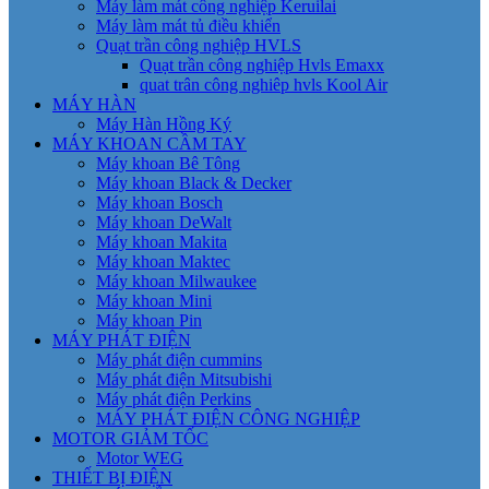
Máy làm mát công nghiệp Keruilai
Máy làm mát tủ điều khiển
Quạt trần công nghiệp HVLS
Quạt trần công nghiệp Hvls Emaxx
quat trân công nghiêp hvls Kool Air
MÁY HÀN
Máy Hàn Hồng Ký
MÁY KHOAN CẦM TAY
Máy khoan Bê Tông
Máy khoan Black & Decker
Máy khoan Bosch
Máy khoan DeWalt
Máy khoan Makita
Máy khoan Maktec
Máy khoan Milwaukee
Máy khoan Mini
Máy khoan Pin
MÁY PHÁT ĐIỆN
Máy phát điện cummins
Máy phát điện Mitsubishi
Máy phát điện Perkins
MÁY PHÁT ĐIỆN CÔNG NGHIỆP
MOTOR GIẢM TỐC
Motor WEG
THIẾT BỊ ĐIỆN