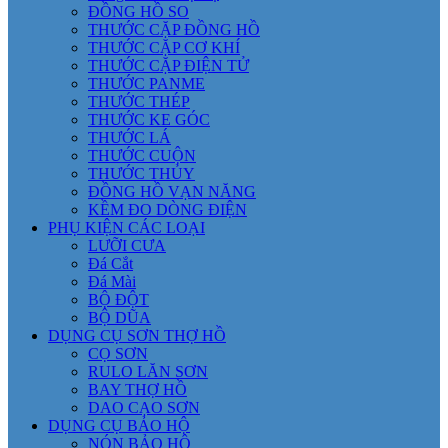
ĐỒNG HỒ SO
THƯỚC CẶP ĐỒNG HỒ
THƯỚC CẶP CƠ KHÍ
THƯỚC CẶP ĐIỆN TỬ
THƯỚC PANME
THƯỚC THÉP
THƯỚC KE GÓC
THƯỚC LÁ
THƯỚC CUỘN
THƯỚC THỦY
ĐỒNG HỒ VẠN NĂNG
KỀM ĐO DÒNG ĐIỆN
PHỤ KIỆN CÁC LOẠI
LƯỠI CƯA
Đá Cắt
Đá Mài
BỘ ĐỘT
BỘ DŨA
DỤNG CỤ SƠN THỢ HỒ
CỌ SƠN
RULO LĂN SƠN
BAY THỢ HỒ
DAO CẠO SƠN
DỤNG CỤ BẢO HỘ
NÓN BẢO HỘ