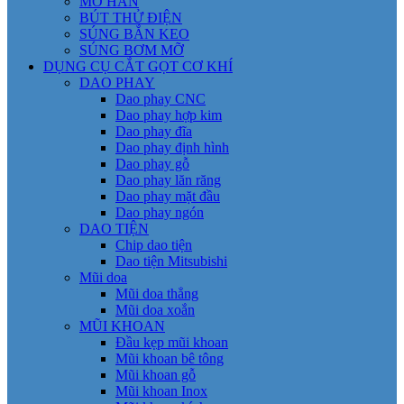
MỎ HÀN
BÚT THỬ ĐIỆN
SÚNG BẮN KEO
SÚNG BƠM MỠ
DỤNG CỤ CẮT GỌT CƠ KHÍ
DAO PHAY
Dao phay CNC
Dao phay hợp kim
Dao phay đĩa
Dao phay định hình
Dao phay gỗ
Dao phay lăn răng
Dao phay mặt đầu
Dao phay ngón
DAO TIỆN
Chip dao tiện
Dao tiện Mitsubishi
Mũi doa
Mũi doa thẳng
Mũi doa xoắn
MŨI KHOAN
Đầu kẹp mũi khoan
Mũi khoan bê tông
Mũi khoan gỗ
Mũi khoan Inox