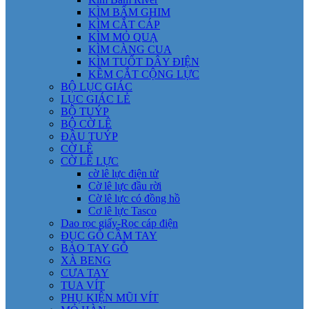
KÌM BẤM GHIM
KÌM CẮT CÁP
KÌM MỎ QUẠ
KÌM CÀNG CUA
KÌM TUỐT DÂY ĐIỆN
KỀM CẮT CỘNG LỰC
BỘ LỤC GIÁC
LỤC GIÁC LẺ
BỘ TUÝP
BỘ CỜ LÊ
ĐẦU TUÝP
CỜ LÊ
CỜ LÊ LỰC
cờ lê lực điện tử
Cờ lê lực đầu rời
Cờ lê lực có đồng hồ
Cơ lê lực Tasco
Dao rọc giấy-Rọc cáp điện
ĐỤC GỖ CẦM TAY
BÀO TAY GỖ
XÀ BENG
CƯA TAY
TUA VÍT
PHỤ KIỆN MŨI VÍT