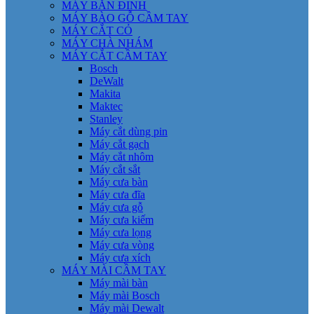
MÁY BẮN ĐINH
MÁY BÀO GỖ CẦM TAY
MÁY CẮT CỎ
MÁY CHÀ NHÁM
MÁY CẮT CẦM TAY
Bosch
DeWalt
Makita
Maktec
Stanley
Máy cắt dùng pin
Máy cắt gạch
Máy cắt nhôm
Máy cắt sắt
Máy cưa bàn
Máy cưa đĩa
Máy cưa gỗ
Máy cưa kiếm
Máy cưa lọng
Máy cưa vòng
Máy cưa xích
MÁY MÀI CẦM TAY
Máy mài bàn
Máy mài Bosch
Máy mài Dewalt