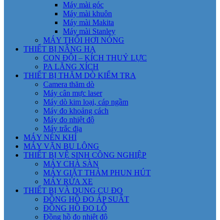
Máy mài góc
Máy mài khuôn
Máy mài Makita
Máy mài Stanley
MÁY THỔI HƠI NÓNG
THIẾT BỊ NÂNG HẠ
CON ĐỘI – KÍCH THUỶ LỰC
PA LĂNG XÍCH
THIẾT BỊ THĂM DÒ KIỂM TRA
Camera thăm dò
Máy cân mực laser
Máy dò kim loại, cáp ngầm
Máy đo khoảng cách
Máy đo nhiệt độ
Máy trắc địa
MÁY NÉN KHÍ
MÁY VẶN BU LÔNG
THIẾT BỊ VỆ SINH CÔNG NGHIỆP
MÁY CHÀ SÀN
MÁY GIẶT THẢM PHUN HÚT
MÁY RỬA XE
THIẾT BỊ VÀ DỤNG CỤ ĐO
ĐỒNG HỒ ĐO ÁP SUẤT
ĐỒNG HỒ ĐO LỖ
Đồng hồ đo nhiệt độ