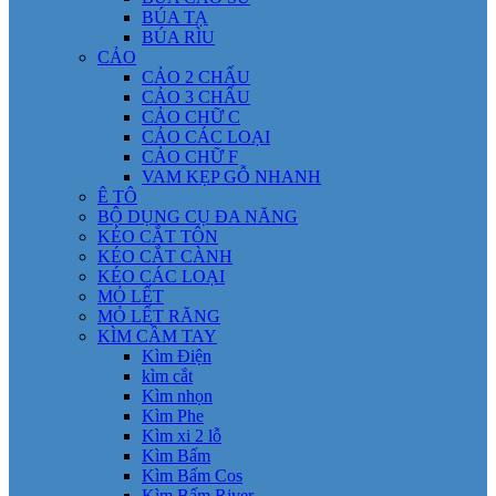
BÚA TẠ
BÚA RÌU
CẢO
CẢO 2 CHẤU
CẢO 3 CHẤU
CẢO CHỮ C
CẢO CÁC LOẠI
CẢO CHỮ F
VAM KẸP GỖ NHANH
Ê TÔ
BỘ DỤNG CỤ ĐA NĂNG
KÉO CẮT TÔN
KÉO CẮT CÀNH
KÉO CÁC LOẠI
MỎ LẾT
MỎ LẾT RĂNG
KÌM CẦM TAY
Kìm Điện
kìm cắt
Kìm nhọn
Kìm Phe
Kìm xi 2 lỗ
Kìm Bấm
Kìm Bấm Cos
Kìm Bấm River