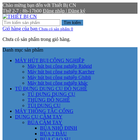
Chào mừng bạn đến với Thiết Bị CN
Thứ 2-7 : 8h-17h00
Đăng nhập | Đăng ký
Tìm kiếm
Giỏ hàng của bạn
Chưa có sản phẩm
0
Chưa có sản phẩm trong giỏ hàng.
Danh mục sản phẩm
MÁY HÚT BỤI CÔNG NGHIỆP
Máy hút bụi công nghiệp Ridgid
Máy hút bụi công nghiệp Karcher
Máy hút bụi công nghiệp Ghibli
Máy hút bụi công nghiệp khác
TỦ ĐỰNG DỤNG CỤ ĐỒ NGHỀ
TỦ ĐỰNG DỤNG CỤ
THÙNG ĐỒ NGHỀ
TÚI DỤNG CỤ
MÁY THÔNG TẮC CỐNG
DỤNG CỤ CẦM TAY
BÚA CẦM TAY
BÚA NHỔ ĐINH
BÚA 2 ĐẦU
BÚA CAO SU