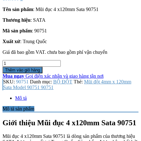
Tên sản phẩm
: Mũi đục 4 x120mm Sata 90751
Thương hiệu
: SATA
Mã sản phẩm
: 90751
Xuất xứ
: Trung Quốc
Giá đã bao gồm VAT. chưa bao gồm phí vận chuyển
Số
lượng
Thêm vào giỏ hàng
Mua ngay
Gọi điện xác nhận và giao hàng tận nơi
SKU:
90751
Danh mục:
BỘ ĐỘT
Thẻ:
Mũi đột 4mm x 120mm
Sata Model 90751 90751
Mô tả
Mô tả sản phẩm
Giới thiệu Mũi đục 4 x120mm Sata 90751
Mũi đục 4 x120mm Sata 90751 là dòng sản phẩm của thương hiệu