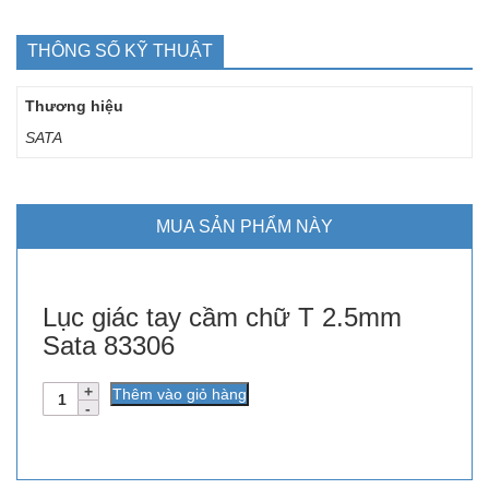
THÔNG SỐ KỸ THUẬT
Thương hiệu
SATA
MUA SẢN PHẨM NÀY
Lục giác tay cầm chữ T 2.5mm
Sata 83306
Số
Thêm vào giỏ hàng
lượng