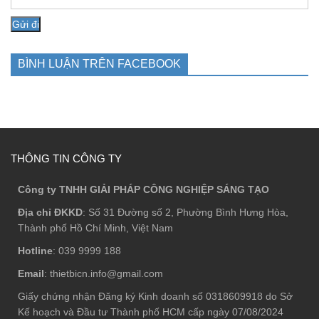
BÌNH LUẬN TRÊN FACEBOOK
THÔNG TIN CÔNG TY
Công ty TNHH GIẢI PHÁP CÔNG NGHIỆP SÁNG TẠO
Địa chỉ ĐKKD
: Số 31 Đường số 2, Phường Bình Hưng Hòa,
Thành phố Hồ Chí Minh, Việt Nam
Hotline
: 039 9999 188
Email
: thietbicn.info@gmail.com
Giấy chứng nhận Đăng ký Kinh doanh số 0318609918 do Sở
Kế hoạch và Đầu tư Thành phố HCM cấp ngày 07/08/2024