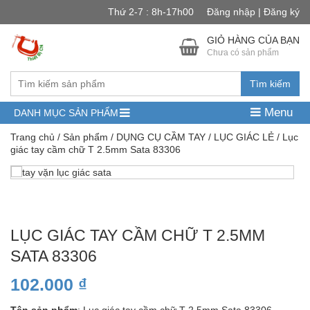
Thứ 2-7 : 8h-17h00
Đăng nhập | Đăng ký
GIỎ HÀNG CỦA BẠN
Chưa có sản phẩm
Tìm kiếm
Menu
DANH MỤC SẢN PHẨM
Trang chủ
/
Sản phẩm
/
DỤNG CỤ CẦM TAY
/
LỤC GIÁC LẺ
/ Lục
giác tay cầm chữ T 2.5mm Sata 83306
LỤC GIÁC TAY CẦM CHỮ T 2.5MM
SATA 83306
102.000
₫