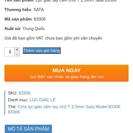
Tên sản phẩm
: Lục giác tay cầm chữ T 2.5mm Sata 83306
Thương hiệu
: SATA
Mã sản phẩm
: 83306
Xuất xứ
: Trung Quốc
Giá đã bao gồm VAT. chưa bao gồm phí vận chuyển
Số
Thêm vào giỏ hàng
lượng
MUA NGAY
Gọi điện xác nhận và giao hàng tận nơi
SKU:
83306
Danh mục:
LỤC GIÁC LẺ
Thẻ:
Chìa lục giác cầm tay chữ T 2.5mm Sata Model 83306
83306
MÔ TẢ SẢN PHẨM