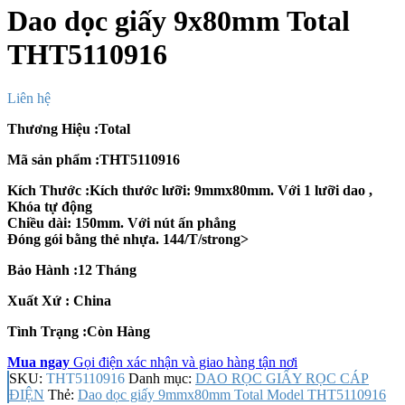
Dao dọc giấy 9x80mm Total
THT5110916
Liên hệ
Thương Hiệu :Total
Mã sản phẩm :THT5110916
Kích Thước :Kích thước lưỡi: 9mmx80mm. Với 1 lưỡi dao ,
Khóa tự động
Chiều dài: 150mm. Với nút ấn phẳng
Đóng gói bằng thẻ nhựa. 144/T/strong>
Bảo Hành :12 Tháng
Xuất Xứ : China
Tình Trạng :Còn Hàng
Mua ngay
Gọi điện xác nhận và giao hàng tận nơi
SKU:
THT5110916
Danh mục:
DAO RỌC GIẤY RỌC CÁP
ĐIỆN
Thẻ:
Dao dọc giấy 9mmx80mm Total Model THT5110916