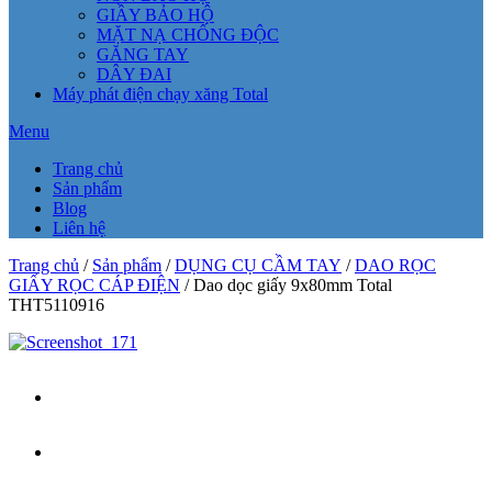
GIẦY BẢO HỘ
MẶT NẠ CHỐNG ĐỘC
GĂNG TAY
DÂY ĐAI
Máy phát điện chạy xăng Total
Menu
Trang chủ
Sản phẩm
Blog
Liên hệ
Trang chủ
/
Sản phẩm
/
DỤNG CỤ CẦM TAY
/
DAO RỌC
GIẤY RỌC CÁP ĐIỆN
/ Dao dọc giấy 9x80mm Total
THT5110916