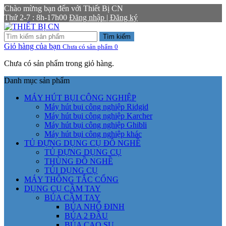
Chào mừng bạn đến với Thiết Bị CN
Thứ 2-7 : 8h-17h00
Đăng nhập | Đăng ký
Tìm kiếm
Giỏ hàng của bạn
Chưa có sản phẩm
0
Chưa có sản phẩm trong giỏ hàng.
Danh mục sản phẩm
MÁY HÚT BỤI CÔNG NGHIỆP
Máy hút bụi công nghiệp Ridgid
Máy hút bụi công nghiệp Karcher
Máy hút bụi công nghiệp Ghibli
Máy hút bụi công nghiệp khác
TỦ ĐỰNG DỤNG CỤ ĐỒ NGHỀ
TỦ ĐỰNG DỤNG CỤ
THÙNG ĐỒ NGHỀ
TÚI DỤNG CỤ
MÁY THÔNG TẮC CỐNG
DỤNG CỤ CẦM TAY
BÚA CẦM TAY
BÚA NHỔ ĐINH
BÚA 2 ĐẦU
BÚA CAO SU