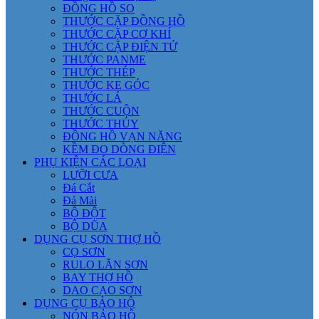
ĐỒNG HỒ SO
THƯỚC CẶP ĐỒNG HỒ
THƯỚC CẶP CƠ KHÍ
THƯỚC CẶP ĐIỆN TỬ
THƯỚC PANME
THƯỚC THÉP
THƯỚC KE GÓC
THƯỚC LÁ
THƯỚC CUỘN
THƯỚC THỦY
ĐỒNG HỒ VẠN NĂNG
KỀM ĐO DÒNG ĐIỆN
PHỤ KIỆN CÁC LOẠI
LƯỠI CƯA
Đá Cắt
Đá Mài
BỘ ĐỘT
BỘ DŨA
DỤNG CỤ SƠN THỢ HỒ
CỌ SƠN
RULO LĂN SƠN
BAY THỢ HỒ
DAO CẠO SƠN
DỤNG CỤ BẢO HỘ
NÓN BẢO HỘ