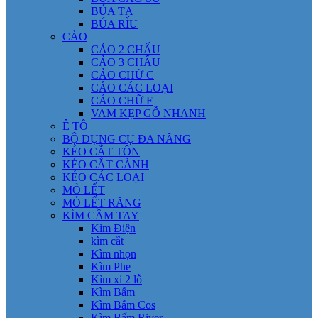
BÚA TẠ
BÚA RÌU
CẢO
CẢO 2 CHẤU
CẢO 3 CHẤU
CẢO CHỮ C
CẢO CÁC LOẠI
CẢO CHỮ F
VAM KẸP GỖ NHANH
Ê TÔ
BỘ DỤNG CỤ ĐA NĂNG
KÉO CẮT TÔN
KÉO CẮT CÀNH
KÉO CÁC LOẠI
MỎ LẾT
MỎ LẾT RĂNG
KÌM CẦM TAY
Kìm Điện
kìm cắt
Kìm nhọn
Kìm Phe
Kìm xi 2 lỗ
Kìm Bấm
Kìm Bấm Cos
Kìm Bấm River