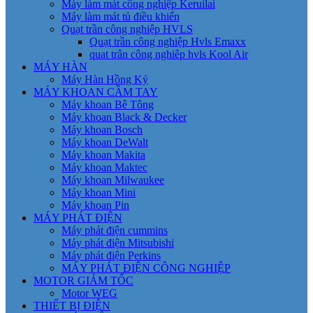
Máy làm mát công nghiệp Keruilai
Máy làm mát tủ điều khiển
Quạt trần công nghiệp HVLS
Quạt trần công nghiệp Hvls Emaxx
quat trân công nghiêp hvls Kool Air
MÁY HÀN
Máy Hàn Hồng Ký
MÁY KHOAN CẦM TAY
Máy khoan Bê Tông
Máy khoan Black & Decker
Máy khoan Bosch
Máy khoan DeWalt
Máy khoan Makita
Máy khoan Maktec
Máy khoan Milwaukee
Máy khoan Mini
Máy khoan Pin
MÁY PHÁT ĐIỆN
Máy phát điện cummins
Máy phát điện Mitsubishi
Máy phát điện Perkins
MÁY PHÁT ĐIỆN CÔNG NGHIỆP
MOTOR GIẢM TỐC
Motor WEG
THIẾT BỊ ĐIỆN