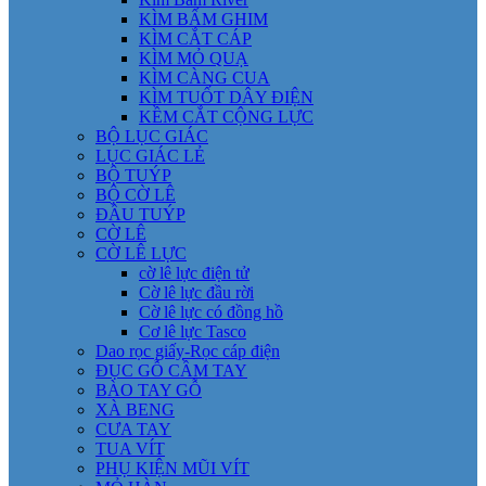
KÌM BẤM GHIM
KÌM CẮT CÁP
KÌM MỎ QUẠ
KÌM CÀNG CUA
KÌM TUỐT DÂY ĐIỆN
KỀM CẮT CỘNG LỰC
BỘ LỤC GIÁC
LỤC GIÁC LẺ
BỘ TUÝP
BỘ CỜ LÊ
ĐẦU TUÝP
CỜ LÊ
CỜ LÊ LỰC
cờ lê lực điện tử
Cờ lê lực đầu rời
Cờ lê lực có đồng hồ
Cơ lê lực Tasco
Dao rọc giấy-Rọc cáp điện
ĐỤC GỖ CẦM TAY
BÀO TAY GỖ
XÀ BENG
CƯA TAY
TUA VÍT
PHỤ KIỆN MŨI VÍT