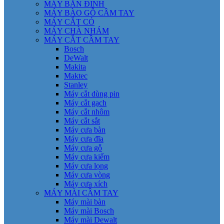
MÁY BẮN ĐINH
MÁY BÀO GỖ CẦM TAY
MÁY CẮT CỎ
MÁY CHÀ NHÁM
MÁY CẮT CẦM TAY
Bosch
DeWalt
Makita
Maktec
Stanley
Máy cắt dùng pin
Máy cắt gạch
Máy cắt nhôm
Máy cắt sắt
Máy cưa bàn
Máy cưa đĩa
Máy cưa gỗ
Máy cưa kiếm
Máy cưa lọng
Máy cưa vòng
Máy cưa xích
MÁY MÀI CẦM TAY
Máy mài bàn
Máy mài Bosch
Máy mài Dewalt