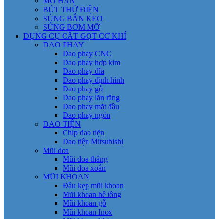
MỎ HÀN
BÚT THỬ ĐIỆN
SÚNG BẮN KEO
SÚNG BƠM MỠ
DỤNG CỤ CẮT GỌT CƠ KHÍ
DAO PHAY
Dao phay CNC
Dao phay hợp kim
Dao phay đĩa
Dao phay định hình
Dao phay gỗ
Dao phay lăn răng
Dao phay mặt đầu
Dao phay ngón
DAO TIỆN
Chip dao tiện
Dao tiện Mitsubishi
Mũi doa
Mũi doa thẳng
Mũi doa xoắn
MŨI KHOAN
Đầu kẹp mũi khoan
Mũi khoan bê tông
Mũi khoan gỗ
Mũi khoan Inox