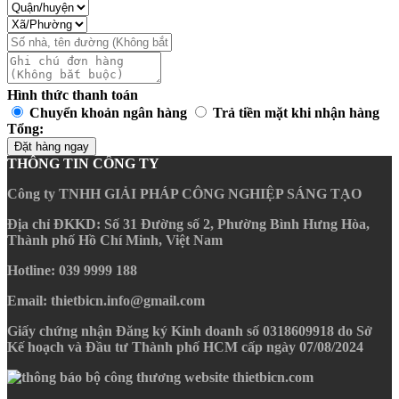
Hình thức thanh toán
Chuyển khoản ngân hàng
Trả tiền mặt khi nhận hàng
Tổng:
Đặt hàng ngay
THÔNG TIN CÔNG TY
Công ty TNHH GIẢI PHÁP CÔNG NGHIỆP SÁNG TẠO
Địa chỉ ĐKKD
: Số 31 Đường số 2, Phường Bình Hưng Hòa,
Thành phố Hồ Chí Minh, Việt Nam
Hotline
: 039 9999 188
Email
: thietbicn.info@gmail.com
Giấy chứng nhận Đăng ký Kinh doanh số 0318609918 do Sở
Kế hoạch và Đầu tư Thành phố HCM cấp ngày 07/08/2024