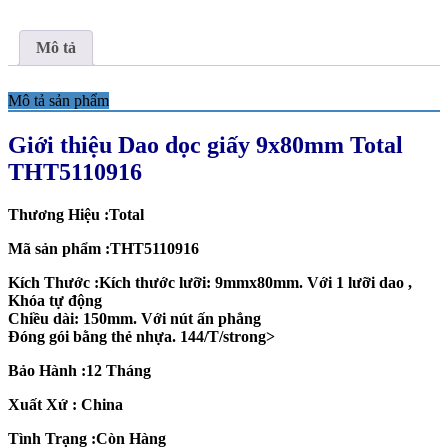
Mô tả
Mô tả sản phẩm
Giới thiệu Dao dọc giấy 9x80mm Total
THT5110916
Thương Hiệu :Total
Mã sản phẩm :THT5110916
Kích Thước :Kích thước lưỡi: 9mmx80mm. Với 1 lưỡi dao ,
Khóa tự động
Chiều dài: 150mm. Với nút ấn phẳng
Đóng gói bằng thẻ nhựa. 144/T/strong>
Bảo Hành :12 Tháng
Xuất Xứ : China
Tình Trạng :Còn Hàng