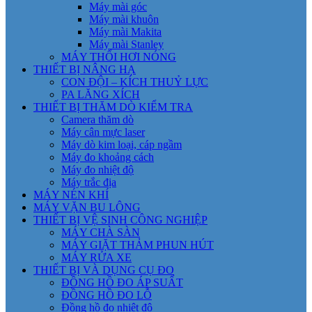
Máy mài góc
Máy mài khuôn
Máy mài Makita
Máy mài Stanley
MÁY THỔI HƠI NÓNG
THIẾT BỊ NÂNG HẠ
CON ĐỘI – KÍCH THUỶ LỰC
PA LĂNG XÍCH
THIẾT BỊ THĂM DÒ KIỂM TRA
Camera thăm dò
Máy cân mực laser
Máy dò kim loại, cáp ngầm
Máy đo khoảng cách
Máy đo nhiệt độ
Máy trắc địa
MÁY NÉN KHÍ
MÁY VẶN BU LÔNG
THIẾT BỊ VỆ SINH CÔNG NGHIỆP
MÁY CHÀ SÀN
MÁY GIẶT THẢM PHUN HÚT
MÁY RỬA XE
THIẾT BỊ VÀ DỤNG CỤ ĐO
ĐỒNG HỒ ĐO ÁP SUẤT
ĐỒNG HỒ ĐO LỖ
Đồng hồ đo nhiệt độ