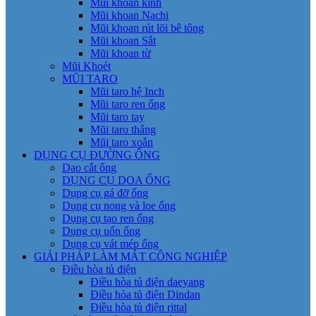
Mũi khoan kính
Mũi khoan Nachi
Mũi khoan rút lõi bê tông
Mũi khoan Sắt
Mũi khoan từ
Mũi Khoét
MŨI TARO
Mũi taro hệ Inch
Mũi taro ren ống
Mũi taro tay
Mũi taro thẳng
Mũi taro xoắn
DỤNG CỤ ĐƯỜNG ỐNG
Dao cắt ống
DỤNG CỤ DOA ỐNG
Dụng cụ gá đỡ ống
Dụng cụ nong và loe ống
Dụng cụ tạo ren ống
Dụng cụ uốn ống
Dụng cụ vát mép ống
GIẢI PHÁP LÀM MÁT CÔNG NGHIỆP
Điều hòa tủ điện
Điều hòa tủ điện daeyang
Điều hòa tủ điện Dindan
Điều hòa tủ điện rittal