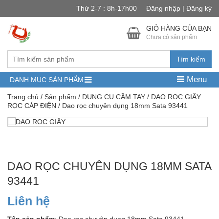
Thứ 2-7 : 8h-17h00
Đăng nhập | Đăng ký
GIỎ HÀNG CỦA BẠN
Chưa có sản phẩm
Tìm kiếm
Menu
DANH MỤC SẢN PHẨM
Trang chủ
/
Sản phẩm
/
DỤNG CỤ CẦM TAY
/
DAO RỌC GIẤY
RỌC CÁP ĐIỆN
/ Dao rọc chuyên dụng 18mm Sata 93441
DAO RỌC CHUYÊN DỤNG 18MM SATA
93441
Liên hệ