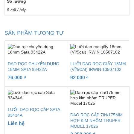
Số lượng
8 cái / hộp
SẢN PHẨM TƯƠNG TỰ
DAO RỌC CHUYÊN DỤNG
LƯỠI DAO RỌC GIẤY 18MM
18MM SATA 93422A
(VĨ/5CAI) IRWIN 10507102
76.000
₫
92.000
₫
LƯỠI DAO RỌC CÁP SATA
DAO RỌC CÁP 7IN/175MM
93434A
HỢP KIM NHÔM TRUPER
Liên hệ
MODEL 17025