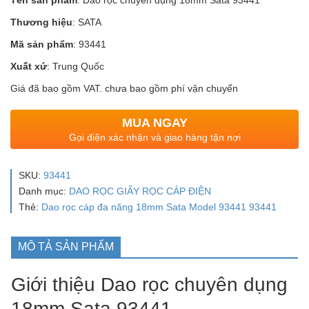
Tên sản phẩm
: Dao rọc chuyên dụng 18mm Sata 93441
Thương hiệu
: SATA
Mã sản phẩm
: 93441
Xuất xứ
: Trung Quốc
Giá đã bao gồm VAT. chưa bao gồm phí vận chuyển
MUA NGAY
Gọi điện xác nhận và giao hàng tận nơi
SKU:
93441
Danh mục:
DAO RỌC GIẤY RỌC CÁP ĐIỆN
Thẻ:
Dao rọc cáp đa năng 18mm Sata Model 93441 93441
MÔ TẢ SẢN PHẨM
Giới thiệu Dao rọc chuyên dụng
18mm Sata 93441