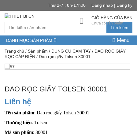
Thứ 2-7 : 8h-17h00
Đăng nhập | Đăng ký
GIỎ HÀNG CỦA BẠN
Chưa có sản phẩm
Tìm kiếm
Menu
DANH MỤC SẢN PHẨM
Trang chủ
/
Sản phẩm
/
DỤNG CỤ CẦM TAY
/
DAO RỌC GIẤY
RỌC CÁP ĐIỆN
/ Dao rọc giấy Tolsen 30001
DAO RỌC GIẤY TOLSEN 30001
Liên hệ
Tên sản phẩm
: Dao rọc giấy Tolsen 30001
Thương hiệu
: Tolsen
Mã sản phẩm
: 30001