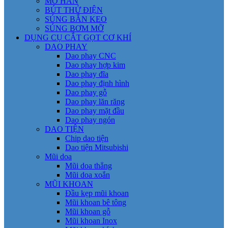
MỎ HÀN
BÚT THỬ ĐIỆN
SÚNG BẮN KEO
SÚNG BƠM MỠ
DỤNG CỤ CẮT GỌT CƠ KHÍ
DAO PHAY
Dao phay CNC
Dao phay hợp kim
Dao phay đĩa
Dao phay định hình
Dao phay gỗ
Dao phay lăn răng
Dao phay mặt đầu
Dao phay ngón
DAO TIỆN
Chip dao tiện
Dao tiện Mitsubishi
Mũi doa
Mũi doa thẳng
Mũi doa xoắn
MŨI KHOAN
Đầu kẹp mũi khoan
Mũi khoan bê tông
Mũi khoan gỗ
Mũi khoan Inox