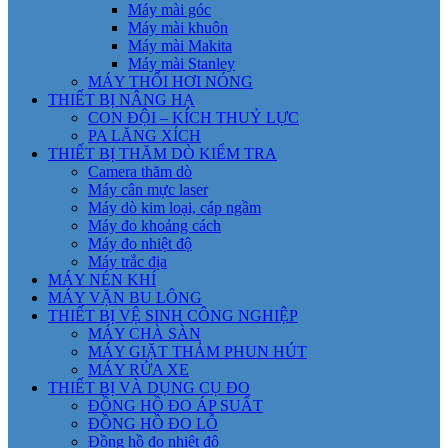
Máy mài góc
Máy mài khuôn
Máy mài Makita
Máy mài Stanley
MÁY THỔI HƠI NÓNG
THIẾT BỊ NÂNG HẠ
CON ĐỘI – KÍCH THUỶ LỰC
PA LĂNG XÍCH
THIẾT BỊ THĂM DÒ KIỂM TRA
Camera thăm dò
Máy cân mực laser
Máy dò kim loại, cáp ngầm
Máy đo khoảng cách
Máy đo nhiệt độ
Máy trắc địa
MÁY NÉN KHÍ
MÁY VẶN BU LÔNG
THIẾT BỊ VỆ SINH CÔNG NGHIỆP
MÁY CHÀ SÀN
MÁY GIẶT THẢM PHUN HÚT
MÁY RỬA XE
THIẾT BỊ VÀ DỤNG CỤ ĐO
ĐỒNG HỒ ĐO ÁP SUẤT
ĐỒNG HỒ ĐO LỖ
Đồng hồ đo nhiệt độ