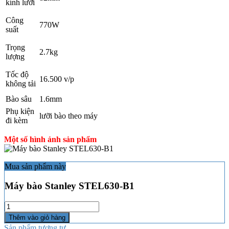
kính lưỡi
Công
770W
suất
Trọng
2.7kg
lượng
Tốc độ
16.500 v/p
không tải
Bào sâu
1.6mm
Phụ kiện
lưỡi bào theo máy
đi kèm
Một số hình ảnh sản phẩm
Mua sản phẩm này
Máy bào Stanley STEL630-B1
Số
lượng
Thêm vào giỏ hàng
Sản phẩm tương tự