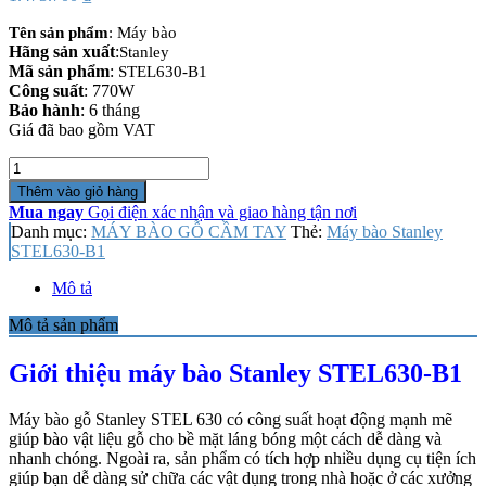
Tên sản phẩm
: Máy bào
Hãng sản xuất
:
Stanley
Mã sản phẩm
:
STEL630-B1
Công suất
: 770W
Bảo hành
: 6 tháng
Giá đã bao gồm VAT
Số
lượng
Thêm vào giỏ hàng
Mua ngay
Gọi điện xác nhận và giao hàng tận nơi
Danh mục:
MÁY BÀO GỖ CẦM TAY
Thẻ:
Máy bào Stanley
STEL630-B1
Mô tả
Mô tả sản phẩm
Giới thiệu máy bào Stanley STEL630-B1
Máy bào gỗ Stanley STEL 630 có công suất hoạt động mạnh mẽ
giúp bào vật liệu gỗ cho bề mặt láng bóng một cách dễ dàng và
nhanh chóng. Ngoài ra, sản phẩm có tích hợp nhiều dụng cụ tiện ích
giúp bạn dễ dàng sử chữa các vật dụng trong nhà hoặc ở các xưởng