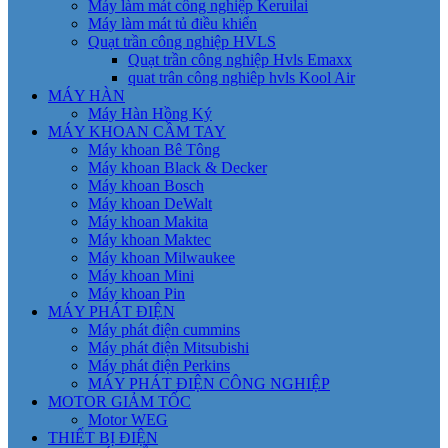
Máy làm mát công nghiệp Keruilai
Máy làm mát tủ điều khiển
Quạt trần công nghiệp HVLS
Quạt trần công nghiệp Hvls Emaxx
quat trân công nghiêp hvls Kool Air
MÁY HÀN
Máy Hàn Hồng Ký
MÁY KHOAN CẦM TAY
Máy khoan Bê Tông
Máy khoan Black & Decker
Máy khoan Bosch
Máy khoan DeWalt
Máy khoan Makita
Máy khoan Maktec
Máy khoan Milwaukee
Máy khoan Mini
Máy khoan Pin
MÁY PHÁT ĐIỆN
Máy phát điện cummins
Máy phát điện Mitsubishi
Máy phát điện Perkins
MÁY PHÁT ĐIỆN CÔNG NGHIỆP
MOTOR GIẢM TỐC
Motor WEG
THIẾT BỊ ĐIỆN