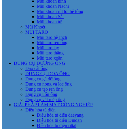
Mũi khoan kính
Mũi khoan Nachi
Mũi khoan rút lõi bê tông
Mũi khoan Sắt
Mũi khoan từ
Mũi Khoét
MŨI TARO
Mũi taro hệ Inch
Mũi taro ren ống
Mũi taro tay
Mũi taro thẳng
Mũi taro xoắn
DỤNG CỤ ĐƯỜNG ỐNG
Dao cắt ống
DỤNG CỤ DOA ỐNG
Dụng cụ gá đỡ ống
Dụng cụ nong và loe ống
Dụng cụ tạo ren ống
Dụng cụ uốn ống
Dụng cụ vát mép ống
GIẢI PHÁP LÀM MÁT CÔNG NGHIỆP
Điều hòa tủ điện
Điều hòa tủ điện daeyang
Điều hòa tủ điện Dindan
Điều hòa tủ điện rittal