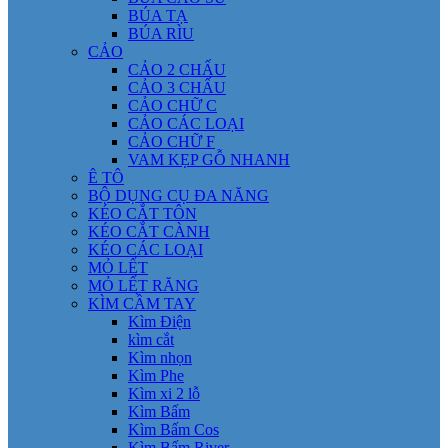
BÚA TẠ
BÚA RÌU
CẢO
CẢO 2 CHẤU
CẢO 3 CHẤU
CẢO CHỮ C
CẢO CÁC LOẠI
CẢO CHỮ F
VAM KẸP GỖ NHANH
Ê TÔ
BỘ DỤNG CỤ ĐA NĂNG
KÉO CẮT TÔN
KÉO CẮT CÀNH
KÉO CÁC LOẠI
MỎ LẾT
MỎ LẾT RĂNG
KÌM CẦM TAY
Kìm Điện
kìm cắt
Kìm nhọn
Kìm Phe
Kìm xi 2 lỗ
Kìm Bấm
Kìm Bấm Cos
Kìm Bấm River