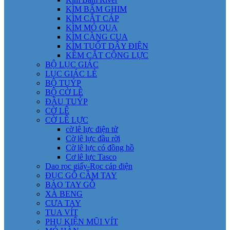
KÌM BẤM GHIM
KÌM CẮT CÁP
KÌM MỎ QUẠ
KÌM CÀNG CUA
KÌM TUỐT DÂY ĐIỆN
KỀM CẮT CỘNG LỰC
BỘ LỤC GIÁC
LỤC GIÁC LẺ
BỘ TUÝP
BỘ CỜ LÊ
ĐẦU TUÝP
CỜ LÊ
CỜ LÊ LỰC
cờ lê lực điện tử
Cờ lê lực đầu rời
Cờ lê lực có đồng hồ
Cơ lê lực Tasco
Dao rọc giấy-Rọc cáp điện
ĐỤC GỖ CẦM TAY
BÀO TAY GỖ
XÀ BENG
CƯA TAY
TUA VÍT
PHỤ KIỆN MŨI VÍT