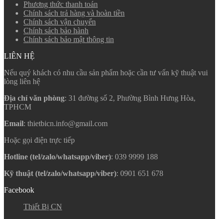
Phương thức thanh toán
Chính sách trả hàng và hoàn tiền
Chính sách vận chuyển
Chính sách bảo hành
Chính sách bảo mật thông tin
LIÊN HỆ
Nếu quý khách có nhu cầu sản phẩm hoặc cần tư vấn kỹ thuật vui
lòng liên hệ
Địa chỉ văn phòng
: 31 đường số 2, Phường Bình Hưng Hòa,
TPHCM
Email
: thietbicn.info@gmail.com
Hoặc gọi điện trực tiếp
Hotline (tel/zalo/whatsapp/viber)
: 039 9999 188
Kỹ thuật (tel/zalo/whatsapp/viber)
: 0901 651 678
Facebook
Thiết Bị CN