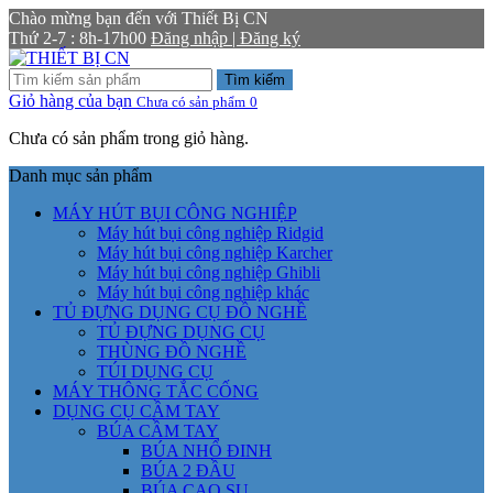
Chào mừng bạn đến với Thiết Bị CN
Thứ 2-7 : 8h-17h00
Đăng nhập | Đăng ký
Tìm kiếm
Giỏ hàng của bạn
Chưa có sản phẩm
0
Chưa có sản phẩm trong giỏ hàng.
Danh mục sản phẩm
MÁY HÚT BỤI CÔNG NGHIỆP
Máy hút bụi công nghiệp Ridgid
Máy hút bụi công nghiệp Karcher
Máy hút bụi công nghiệp Ghibli
Máy hút bụi công nghiệp khác
TỦ ĐỰNG DỤNG CỤ ĐỒ NGHỀ
TỦ ĐỰNG DỤNG CỤ
THÙNG ĐỒ NGHỀ
TÚI DỤNG CỤ
MÁY THÔNG TẮC CỐNG
DỤNG CỤ CẦM TAY
BÚA CẦM TAY
BÚA NHỔ ĐINH
BÚA 2 ĐẦU
BÚA CAO SU