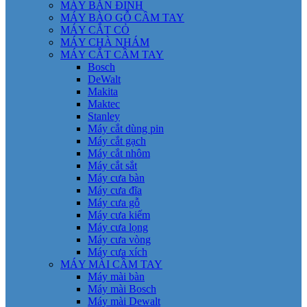
MÁY BẮN ĐINH
MÁY BÀO GỖ CẦM TAY
MÁY CẮT CỎ
MÁY CHÀ NHÁM
MÁY CẮT CẦM TAY
Bosch
DeWalt
Makita
Maktec
Stanley
Máy cắt dùng pin
Máy cắt gạch
Máy cắt nhôm
Máy cắt sắt
Máy cưa bàn
Máy cưa đĩa
Máy cưa gỗ
Máy cưa kiếm
Máy cưa lọng
Máy cưa vòng
Máy cưa xích
MÁY MÀI CẦM TAY
Máy mài bàn
Máy mài Bosch
Máy mài Dewalt