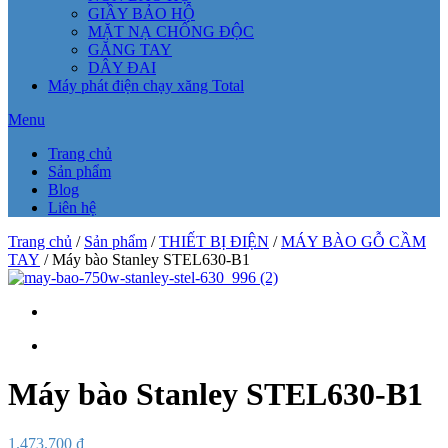
GIẦY BẢO HỘ
MẶT NẠ CHỐNG ĐỘC
GĂNG TAY
DÂY ĐAI
Máy phát điện chạy xăng Total
Menu
Trang chủ
Sản phẩm
Blog
Liên hệ
Trang chủ
/
Sản phẩm
/
THIẾT BỊ ĐIỆN
/
MÁY BÀO GỖ CẦM
TAY
/ Máy bào Stanley STEL630-B1
Máy bào Stanley STEL630-B1
1.473.700
₫