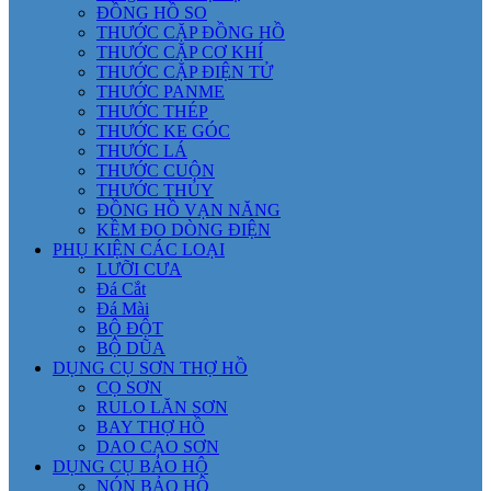
ĐỒNG HỒ SO
THƯỚC CẶP ĐỒNG HỒ
THƯỚC CẶP CƠ KHÍ
THƯỚC CẶP ĐIỆN TỬ
THƯỚC PANME
THƯỚC THÉP
THƯỚC KE GÓC
THƯỚC LÁ
THƯỚC CUỘN
THƯỚC THỦY
ĐỒNG HỒ VẠN NĂNG
KỀM ĐO DÒNG ĐIỆN
PHỤ KIỆN CÁC LOẠI
LƯỠI CƯA
Đá Cắt
Đá Mài
BỘ ĐỘT
BỘ DŨA
DỤNG CỤ SƠN THỢ HỒ
CỌ SƠN
RULO LĂN SƠN
BAY THỢ HỒ
DAO CẠO SƠN
DỤNG CỤ BẢO HỘ
NÓN BẢO HỘ