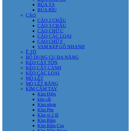
BÚA TẠ
BÚA RÌU
CẢO
CẢO 2 CHẤU
CẢO 3 CHẤU
CẢO CHỮ C
CẢO CÁC LOẠI
CẢO CHỮ F
VAM KẸP GỖ NHANH
Ê TÔ
BỘ DỤNG CỤ ĐA NĂNG
KÉO CẮT TÔN
KÉO CẮT CÀNH
KÉO CÁC LOẠI
MỎ LẾT
MỎ LẾT RĂNG
KÌM CẦM TAY
Kìm Điện
kìm cắt
Kìm nhọn
Kìm Phe
Kìm xi 2 lỗ
Kìm Bấm
Kìm Bấm Cos
Kìm Bấm River