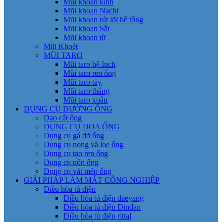
Mũi khoan kính
Mũi khoan Nachi
Mũi khoan rút lõi bê tông
Mũi khoan Sắt
Mũi khoan từ
Mũi Khoét
MŨI TARO
Mũi taro hệ Inch
Mũi taro ren ống
Mũi taro tay
Mũi taro thẳng
Mũi taro xoắn
DỤNG CỤ ĐƯỜNG ỐNG
Dao cắt ống
DỤNG CỤ DOA ỐNG
Dụng cụ gá đỡ ống
Dụng cụ nong và loe ống
Dụng cụ tạo ren ống
Dụng cụ uốn ống
Dụng cụ vát mép ống
GIẢI PHÁP LÀM MÁT CÔNG NGHIỆP
Điều hòa tủ điện
Điều hòa tủ điện daeyang
Điều hòa tủ điện Dindan
Điều hòa tủ điện rittal