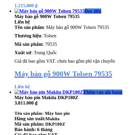
1.215.000
₫
Đọc tiếp
Máy bào gỗ 900W Tolsen 79535
Liên hệ
Tên sản phẩm
: Máy bào gỗ 900W Tolsen 79535
Thương hiệu
: Tolsen
Mã sản phẩm
: 79535
Xuất xứ
: Trung Quốc
Giá đã bao gồm VAT. chưa bao gồm phí vận chuyển
Máy bào gỗ 900W Tolsen 79535
Liên hệ
Thêm vào giỏ hàng
Máy bào pin Makita DKP180Z
3.811.000
₫
Tên sản phẩm
: Máy bào pin
Hãng sản xuất
:
Makita
Mã sản phẩm
:
DKP180Z
Bảo hành
: 6 tháng
Giá đã bao gồm VAT