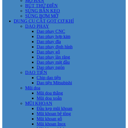
MỎ HÀN
BÚT THỬ ĐIỆN
SÚNG BẮN KEO
SÚNG BƠM MỠ
DỤNG CỤ CẮT GỌT CƠ KHÍ
DAO PHAY
Dao phay CNC
Dao phay hợp kim
Dao phay đĩa
Dao phay định hình
Dao phay gỗ
Dao phay lăn răng
Dao phay mặt đầu
Dao phay ngón
DAO TIỆN
Chip dao tiện
Dao tiện Mitsubishi
Mũi doa
Mũi doa thẳng
Mũi doa xoắn
MŨI KHOAN
Đầu kẹp mũi khoan
Mũi khoan bê tông
Mũi khoan gỗ
Mũi khoan Inox