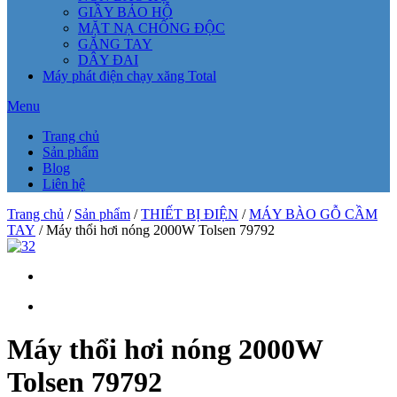
GIẦY BẢO HỘ
MẶT NẠ CHỐNG ĐỘC
GĂNG TAY
DÂY ĐAI
Máy phát điện chạy xăng Total
Menu
Trang chủ
Sản phẩm
Blog
Liên hệ
Trang chủ
/
Sản phẩm
/
THIẾT BỊ ĐIỆN
/
MÁY BÀO GỖ CẦM
TAY
/ Máy thổi hơi nóng 2000W Tolsen 79792
Máy thổi hơi nóng 2000W
Tolsen 79792