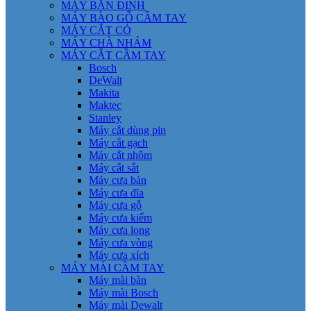
MÁY BẮN ĐINH
MÁY BÀO GỖ CẦM TAY
MÁY CẮT CỎ
MÁY CHÀ NHÁM
MÁY CẮT CẦM TAY
Bosch
DeWalt
Makita
Maktec
Stanley
Máy cắt dùng pin
Máy cắt gạch
Máy cắt nhôm
Máy cắt sắt
Máy cưa bàn
Máy cưa đĩa
Máy cưa gỗ
Máy cưa kiếm
Máy cưa lọng
Máy cưa vòng
Máy cưa xích
MÁY MÀI CẦM TAY
Máy mài bàn
Máy mài Bosch
Máy mài Dewalt