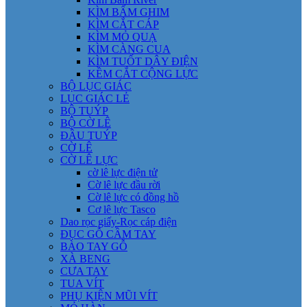
KÌM BẤM GHIM
KÌM CẮT CÁP
KÌM MỎ QUẠ
KÌM CÀNG CUA
KÌM TUỐT DÂY ĐIỆN
KỀM CẮT CỘNG LỰC
BỘ LỤC GIÁC
LỤC GIÁC LẺ
BỘ TUÝP
BỘ CỜ LÊ
ĐẦU TUÝP
CỜ LÊ
CỜ LÊ LỰC
cờ lê lực điện tử
Cờ lê lực đầu rời
Cờ lê lực có đồng hồ
Cơ lê lực Tasco
Dao rọc giấy-Rọc cáp điện
ĐỤC GỖ CẦM TAY
BÀO TAY GỖ
XÀ BENG
CƯA TAY
TUA VÍT
PHỤ KIỆN MŨI VÍT