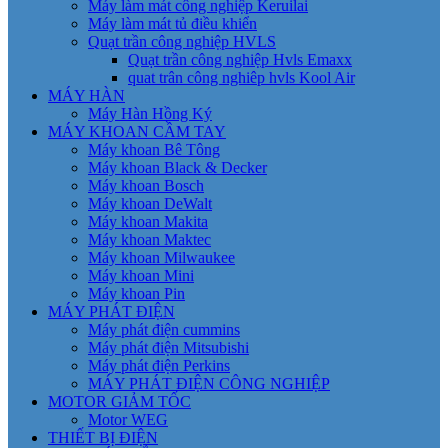
Máy làm mát công nghiệp Keruilai
Máy làm mát tủ điều khiển
Quạt trần công nghiệp HVLS
Quạt trần công nghiệp Hvls Emaxx
quat trân công nghiêp hvls Kool Air
MÁY HÀN
Máy Hàn Hồng Ký
MÁY KHOAN CẦM TAY
Máy khoan Bê Tông
Máy khoan Black & Decker
Máy khoan Bosch
Máy khoan DeWalt
Máy khoan Makita
Máy khoan Maktec
Máy khoan Milwaukee
Máy khoan Mini
Máy khoan Pin
MÁY PHÁT ĐIỆN
Máy phát điện cummins
Máy phát điện Mitsubishi
Máy phát điện Perkins
MÁY PHÁT ĐIỆN CÔNG NGHIỆP
MOTOR GIẢM TỐC
Motor WEG
THIẾT BỊ ĐIỆN