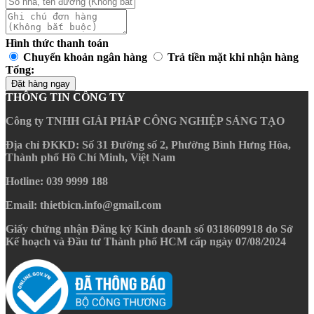
Hình thức thanh toán
Chuyển khoản ngân hàng
Trả tiền mặt khi nhận hàng
Tổng:
Đặt hàng ngay
THÔNG TIN CÔNG TY
Công ty TNHH GIẢI PHÁP CÔNG NGHIỆP SÁNG TẠO
Địa chỉ ĐKKD
: Số 31 Đường số 2, Phường Bình Hưng Hòa,
Thành phố Hồ Chí Minh, Việt Nam
Hotline
: 039 9999 188
Email
: thietbicn.info@gmail.com
Giấy chứng nhận Đăng ký Kinh doanh số 0318609918 do Sở
Kế hoạch và Đầu tư Thành phố HCM cấp ngày 07/08/2024