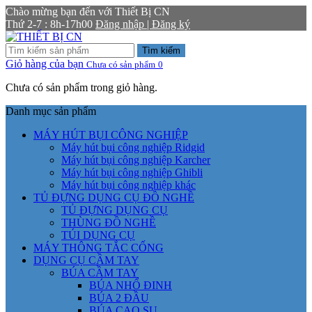
Chào mừng bạn đến với Thiết Bị CN
Thứ 2-7 : 8h-17h00
Đăng nhập | Đăng ký
Tìm kiếm
Giỏ hàng của bạn
Chưa có sản phẩm
0
Chưa có sản phẩm trong giỏ hàng.
Danh mục sản phẩm
MÁY HÚT BỤI CÔNG NGHIỆP
Máy hút bụi công nghiệp Ridgid
Máy hút bụi công nghiệp Karcher
Máy hút bụi công nghiệp Ghibli
Máy hút bụi công nghiệp khác
TỦ ĐỰNG DỤNG CỤ ĐỒ NGHỀ
TỦ ĐỰNG DỤNG CỤ
THÙNG ĐỒ NGHỀ
TÚI DỤNG CỤ
MÁY THÔNG TẮC CỐNG
DỤNG CỤ CẦM TAY
BÚA CẦM TAY
BÚA NHỔ ĐINH
BÚA 2 ĐẦU
BÚA CAO SU