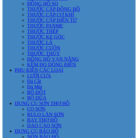
ĐỒNG HỒ SO
THƯỚC CẶP ĐỒNG HỒ
THƯỚC CẶP CƠ KHÍ
THƯỚC CẶP ĐIỆN TỬ
THƯỚC PANME
THƯỚC THÉP
THƯỚC KE GÓC
THƯỚC LÁ
THƯỚC CUỘN
THƯỚC THỦY
ĐỒNG HỒ VẠN NĂNG
KỀM ĐO DÒNG ĐIỆN
PHỤ KIỆN CÁC LOẠI
LƯỠI CƯA
Đá Cắt
Đá Mài
BỘ ĐỘT
BỘ DŨA
DỤNG CỤ SƠN THỢ HỒ
CỌ SƠN
RULO LĂN SƠN
BAY THỢ HỒ
DAO CẠO SƠN
DỤNG CỤ BẢO HỘ
NÓN BẢO HỘ