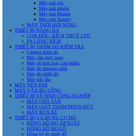
Máy mài góc
Máy mài khuôn
Máy mài Makita
Máy mài Stanley
MÁY THỔI HƠI NÓNG
THIẾT BỊ NÂNG HẠ
CON ĐỘI – KÍCH THUỶ LỰC
PA LĂNG XÍCH
THIẾT BỊ THĂM DÒ KIỂM TRA
Camera thăm dò
Máy cân mực laser
Máy dò kim loại, cáp ngầm
Máy đo khoảng cách
Máy đo nhiệt độ
Máy trắc địa
MÁY NÉN KHÍ
MÁY VẶN BU LÔNG
THIẾT BỊ VỆ SINH CÔNG NGHIỆP
MÁY CHÀ SÀN
MÁY GIẶT THẢM PHUN HÚT
MÁY RỬA XE
THIẾT BỊ VÀ DỤNG CỤ ĐO
ĐỒNG HỒ ĐO ÁP SUẤT
ĐỒNG HỒ ĐO LỖ
Đồng hồ đo nhiệt độ