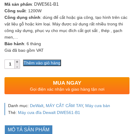
Mã sản phẩm
:
DWE561-B1
Công suất
: 1200W
Công dụng chính
: dùng để cắt hoặc gia công, tạo hình trên các
vật liệu gỗ hoặc kim loại. Máy được sử dụng rất nhiều trong thi
công xây dựng, phục vụ cho mục đích cắt gọt sắt , thép , gạch
men,…
Bảo hành
: 6 tháng
Giá đã bao gồm VAT
Số
Thêm vào giỏ hàng
lượng
MUA NGAY
Gọi điện xác nhận và giao hàng tận nơi
Danh mục:
DeWalt
,
MÁY CẮT CẦM TAY
,
Máy cưa bàn
Thẻ:
Máy cưa đĩa Dewalt DWE561-B1
MÔ TẢ SẢN PHẨM