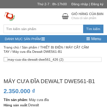
Thứ 2-7 : 8h-17h00
Đăng nhập | Đăng ký
GIỎ HÀNG CỦA BẠN
Chưa có sản phẩm
Tìm kiếm
Menu
DANH MỤC SẢN PHẨM
Trang chủ
/
Sản phẩm
/
THIẾT BỊ ĐIỆN
/
MÁY CẮT CẦM
TAY
/ Máy cưa đĩa Dewalt DWE561-B1
MÁY CƯA ĐĨA DEWALT DWE561-B1
2.350.000
₫
Tên sản phẩm
: Máy cưa đĩa
Hãng sản xuất
:
Dewalt