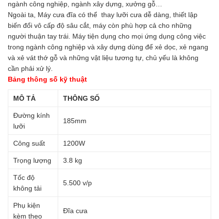
ngành công nghiệp, ngành xây dựng, xưởng gỗ…
Ngoài ta, Máy cưa đĩa có thể thay lưỡi cưa dễ dàng, thiết lập
biến đổi vô cấp độ sâu cắt, máy còn phù hợp cả cho những
người thuận tay trái. Máy tiện dụng cho mọi ứng dụng công việc
trong ngành công nghiệp và xây dựng dùng để xẻ dọc, xẻ ngang
và xẻ vát thớ gỗ và những vật liệu tương tự, chủ yếu là không
cần phải xử lý.
Bảng thông số kỹ thuật
MÔ TẢ
THÔNG SỐ
Đường kính
185mm
lưỡi
Công suất
1200W
Trọng lượng
3.8 kg
Tốc độ
5.500 v/p
không tải
Phụ kiện
Đĩa cưa
kèm theo