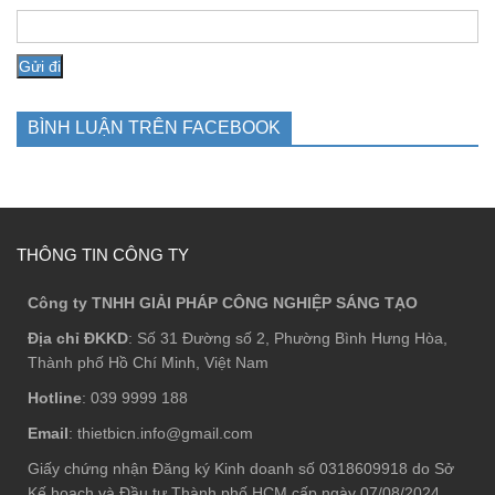
BÌNH LUẬN TRÊN FACEBOOK
THÔNG TIN CÔNG TY
Công ty TNHH GIẢI PHÁP CÔNG NGHIỆP SÁNG TẠO
Địa chỉ ĐKKD
: Số 31 Đường số 2, Phường Bình Hưng Hòa,
Thành phố Hồ Chí Minh, Việt Nam
Hotline
: 039 9999 188
Email
: thietbicn.info@gmail.com
Giấy chứng nhận Đăng ký Kinh doanh số 0318609918 do Sở
Kế hoạch và Đầu tư Thành phố HCM cấp ngày 07/08/2024