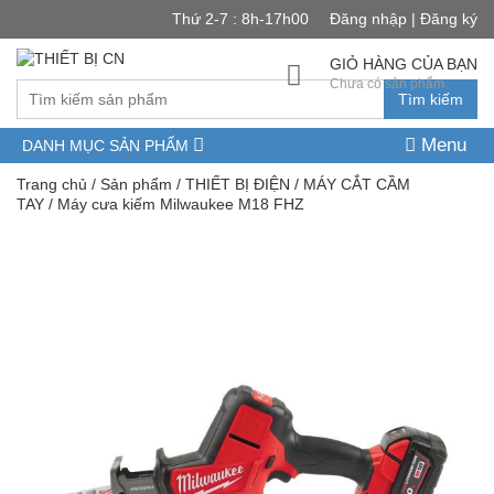
Thứ 2-7 : 8h-17h00
Đăng nhập | Đăng ký
GIỎ HÀNG CỦA BẠN
Chưa có sản phẩm
Tìm kiếm
Menu
DANH MỤC SẢN PHẨM
Trang chủ
/
Sản phẩm
/
THIẾT BỊ ĐIỆN
/
MÁY CẮT CẦM
TAY
/ Máy cưa kiếm Milwaukee M18 FHZ