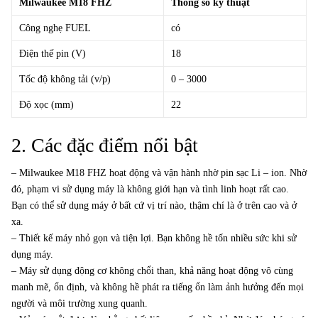
Milwaukee M18 FHZ
Thông số kỹ thuật
Công nghẹ FUEL
có
Điện thế pin (V)
18
Tốc độ không tải (v/p)
0 – 3000
Độ xọc (mm)
22
2. Các đặc điểm nổi bật
– Milwaukee M18 FHZ hoạt động và vận hành nhờ pin sạc Li – ion. Nhờ
đó, phạm vi sử dụng máy là không giới hạn và tình linh hoạt rất cao.
Bạn có thể sử dụng máy ở bất cứ vị trí nào, thậm chí là ở trên cao và ở
xa.
– Thiết kế máy nhỏ gọn và tiện lợi. Bạn không hề tốn nhiều sức khi sử
dụng máy.
– Máy sử dụng động cơ không chổi than, khả năng hoạt động vô cùng
manh mẽ, ổn định, và không hề phát ra tiếng ổn làm ảnh hưởng đến mọi
người và môi trường xung quanh.