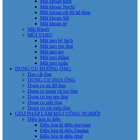
Mũi khoan kính
Mũi khoan Nachi
Mũi khoan rút lõi bê tông
Mũi khoan Sắt
Mũi khoan từ
Mũi Khoét
MŨI TARO
Mũi taro hệ Inch
Mũi taro ren ống
Mũi taro tay
Mũi taro thẳng
Mũi taro xoắn
DỤNG CỤ ĐƯỜNG ỐNG
Dao cắt ống
DỤNG CỤ DOA ỐNG
Dụng cụ gá đỡ ống
Dụng cụ nong và loe ống
Dụng cụ tạo ren ống
Dụng cụ uốn ống
Dụng cụ vát mép ống
GIẢI PHÁP LÀM MÁT CÔNG NGHIỆP
Điều hòa tủ điện
Điều hòa tủ điện daeyang
Điều hòa tủ điện Dindan
Điều hòa tủ điện rittal