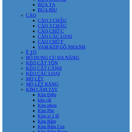
BÚA TẠ
BÚA RÌU
CẢO
CẢO 2 CHẤU
CẢO 3 CHẤU
CẢO CHỮ C
CẢO CÁC LOẠI
CẢO CHỮ F
VAM KẸP GỖ NHANH
Ê TÔ
BỘ DỤNG CỤ ĐA NĂNG
KÉO CẮT TÔN
KÉO CẮT CÀNH
KÉO CÁC LOẠI
MỎ LẾT
MỎ LẾT RĂNG
KÌM CẦM TAY
Kìm Điện
kìm cắt
Kìm nhọn
Kìm Phe
Kìm xi 2 lỗ
Kìm Bấm
Kìm Bấm Cos
Kìm Bấm River