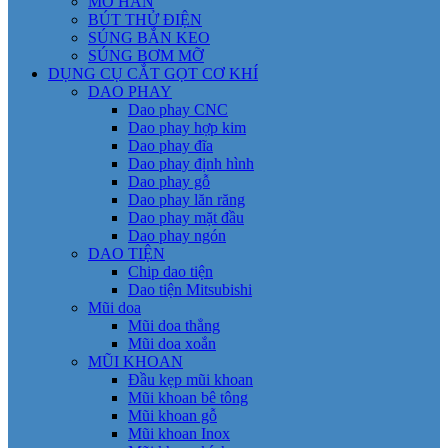
MỎ HÀN
BÚT THỬ ĐIỆN
SÚNG BẮN KEO
SÚNG BƠM MỠ
DỤNG CỤ CẮT GỌT CƠ KHÍ
DAO PHAY
Dao phay CNC
Dao phay hợp kim
Dao phay đĩa
Dao phay định hình
Dao phay gỗ
Dao phay lăn răng
Dao phay mặt đầu
Dao phay ngón
DAO TIỆN
Chip dao tiện
Dao tiện Mitsubishi
Mũi doa
Mũi doa thẳng
Mũi doa xoắn
MŨI KHOAN
Đầu kẹp mũi khoan
Mũi khoan bê tông
Mũi khoan gỗ
Mũi khoan Inox