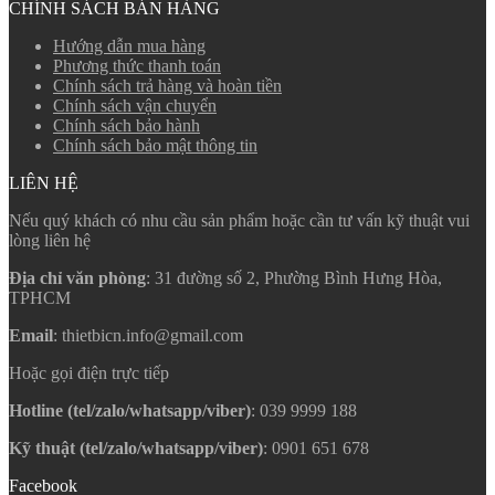
CHÍNH SÁCH BÁN HÀNG
Hướng dẫn mua hàng
Phương thức thanh toán
Chính sách trả hàng và hoàn tiền
Chính sách vận chuyển
Chính sách bảo hành
Chính sách bảo mật thông tin
LIÊN HỆ
Nếu quý khách có nhu cầu sản phẩm hoặc cần tư vấn kỹ thuật vui
lòng liên hệ
Địa chỉ văn phòng
: 31 đường số 2, Phường Bình Hưng Hòa,
TPHCM
Email
: thietbicn.info@gmail.com
Hoặc gọi điện trực tiếp
Hotline (tel/zalo/whatsapp/viber)
: 039 9999 188
Kỹ thuật (tel/zalo/whatsapp/viber)
: 0901 651 678
Facebook