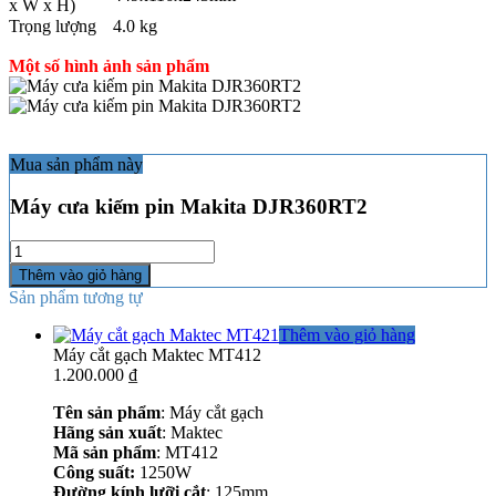
x W x H)
Trọng lượng
4.0 kg
Một số hình ảnh sản phẩm
Mua sản phẩm này
Máy cưa kiếm pin Makita DJR360RT2
Số
lượng
Thêm vào giỏ hàng
Sản phẩm tương tự
Thêm vào giỏ hàng
Máy cắt gạch Maktec MT412
1.200.000
₫
Tên sản phẩm
: Máy cắt gạch
Hãng sản xuất
: Maktec
Mã sản phẩm
: MT412
Công suất:
1250W
Đường kính lưỡi cắt
: 125mm