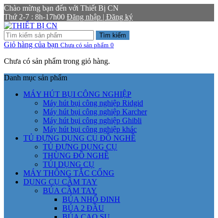
Chào mừng bạn đến với Thiết Bị CN
Thứ 2-7 : 8h-17h00
Đăng nhập | Đăng ký
Tìm kiếm
Giỏ hàng của bạn
Chưa có sản phẩm
0
Chưa có sản phẩm trong giỏ hàng.
Danh mục sản phẩm
MÁY HÚT BỤI CÔNG NGHIỆP
Máy hút bụi công nghiệp Ridgid
Máy hút bụi công nghiệp Karcher
Máy hút bụi công nghiệp Ghibli
Máy hút bụi công nghiệp khác
TỦ ĐỰNG DỤNG CỤ ĐỒ NGHỀ
TỦ ĐỰNG DỤNG CỤ
THÙNG ĐỒ NGHỀ
TÚI DỤNG CỤ
MÁY THÔNG TẮC CỐNG
DỤNG CỤ CẦM TAY
BÚA CẦM TAY
BÚA NHỔ ĐINH
BÚA 2 ĐẦU
BÚA CAO SU