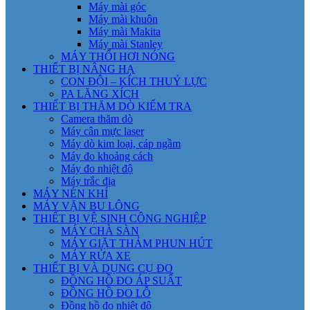
Máy mài góc
Máy mài khuôn
Máy mài Makita
Máy mài Stanley
MÁY THỔI HƠI NÓNG
THIẾT BỊ NÂNG HẠ
CON ĐỘI – KÍCH THUỶ LỰC
PA LĂNG XÍCH
THIẾT BỊ THĂM DÒ KIỂM TRA
Camera thăm dò
Máy cân mực laser
Máy dò kim loại, cáp ngầm
Máy đo khoảng cách
Máy đo nhiệt độ
Máy trắc địa
MÁY NÉN KHÍ
MÁY VẶN BU LÔNG
THIẾT BỊ VỆ SINH CÔNG NGHIỆP
MÁY CHÀ SÀN
MÁY GIẶT THẢM PHUN HÚT
MÁY RỬA XE
THIẾT BỊ VÀ DỤNG CỤ ĐO
ĐỒNG HỒ ĐO ÁP SUẤT
ĐỒNG HỒ ĐO LỖ
Đồng hồ đo nhiệt độ