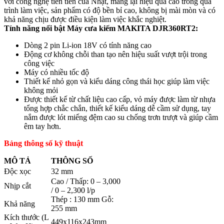
với công nghệ tiên tiến của Nhật, mang lại hiệu quả cao trong quá
trình làm việc, sản phẩm có độ bền bỉ cao, không bị mài mòn và có
khả năng chịu được điều kiện làm việc khắc nghiệt.
Tính năng nổi bật Máy cưa kiếm MAKITA DJR360RT2:
Dòng 2 pin Li-ion 18V có tính năng cao
Động cơ không chỗi than tạo nên hiệu suất vượt trội trong
công việc
Máy có nhiều tốc độ
Thiết kế nhỏ gọn và kiểu dáng công thái học giúp làm việc
không mỏi
Được thiết kế từ chất liệu cao cấp, vỏ máy được làm từ nhựa
tổng hợp chắc chắn, thiết kế kiểu dáng dễ cầm sử dụng, tay
nắm được lót miếng đệm cao su chống trơn trượt và giúp cầm
êm tay hơn.
Bảng thông số kỹ thuật
MÔ TẢ
THÔNG SỐ
Độc xọc
32 mm
Cao / Thấp: 0 – 3,000
Nhịp cắt
/ 0 – 2,300 l/p
Thép : 130 mm Gỗ:
Khả năng
255 mm
Kích thước (L
449x116x243mm