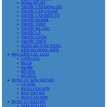
ĐỒNG HỒ SO
THƯỚC CẶP ĐỒNG HỒ
THƯỚC CẶP CƠ KHÍ
THƯỚC CẶP ĐIỆN TỬ
THƯỚC PANME
THƯỚC THÉP
THƯỚC KE GÓC
THƯỚC LÁ
THƯỚC CUỘN
THƯỚC THỦY
ĐỒNG HỒ VẠN NĂNG
KỀM ĐO DÒNG ĐIỆN
PHỤ KIỆN CÁC LOẠI
LƯỠI CƯA
Đá Cắt
Đá Mài
BỘ ĐỘT
BỘ DŨA
DỤNG CỤ SƠN THỢ HỒ
CỌ SƠN
RULO LĂN SƠN
BAY THỢ HỒ
DAO CẠO SƠN
DỤNG CỤ BẢO HỘ
NÓN BẢO HỘ