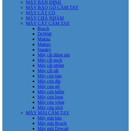
MÁY BẮN ĐINH
MÁY BÀO GỖ CẦM TAY
MÁY CẮT CỎ
MÁY CHÀ NHÁM
MÁY CẮT CẦM TAY
Bosch
DeWalt
Makita
Maktec
Stanley
Máy cắt dùng pin
Máy cắt gạch
Máy cắt nhôm
Máy cắt sắt
Máy cưa bàn
Máy cưa đĩa
Máy cưa gỗ
Máy cưa kiếm
Máy cưa lọng
Máy cưa vòng
Máy cưa xích
MÁY MÀI CẦM TAY
Máy mài bàn
Máy mài Bosch
Máy mài Dewalt