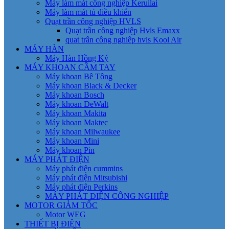
Máy làm mát công nghiệp Keruilai
Máy làm mát tủ điều khiển
Quạt trần công nghiệp HVLS
Quạt trần công nghiệp Hvls Emaxx
quat trân công nghiêp hvls Kool Air
MÁY HÀN
Máy Hàn Hồng Ký
MÁY KHOAN CẦM TAY
Máy khoan Bê Tông
Máy khoan Black & Decker
Máy khoan Bosch
Máy khoan DeWalt
Máy khoan Makita
Máy khoan Maktec
Máy khoan Milwaukee
Máy khoan Mini
Máy khoan Pin
MÁY PHÁT ĐIỆN
Máy phát điện cummins
Máy phát điện Mitsubishi
Máy phát điện Perkins
MÁY PHÁT ĐIỆN CÔNG NGHIỆP
MOTOR GIẢM TỐC
Motor WEG
THIẾT BỊ ĐIỆN