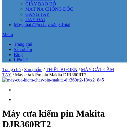
GIẦY BẢO HỘ
MẶT NẠ CHỐNG ĐỘC
GĂNG TAY
DÂY ĐAI
Máy phát điện chạy xăng Total
Menu
Trang chủ
Sản phẩm
Blog
Liên hệ
Trang chủ
/
Sản phẩm
/
THIẾT BỊ ĐIỆN
/
MÁY CẮT CẦM
TAY
/ Máy cưa kiếm pin Makita DJR360RT2
Máy cưa kiếm pin Makita
DJR360RT2