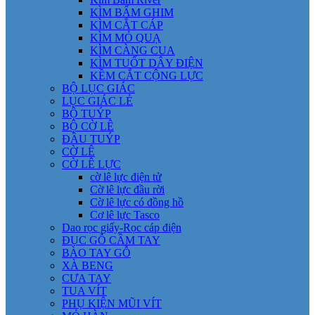
KÌM BẤM GHIM
KÌM CẮT CÁP
KÌM MỎ QUẠ
KÌM CÀNG CUA
KÌM TUỐT DÂY ĐIỆN
KỀM CẮT CỘNG LỰC
BỘ LỤC GIÁC
LỤC GIÁC LẺ
BỘ TUÝP
BỘ CỜ LÊ
ĐẦU TUÝP
CỜ LÊ
CỜ LÊ LỰC
cờ lê lực điện tử
Cờ lê lực đầu rời
Cờ lê lực có đồng hồ
Cơ lê lực Tasco
Dao rọc giấy-Rọc cáp điện
ĐỤC GỖ CẦM TAY
BÀO TAY GỖ
XÀ BENG
CƯA TAY
TUA VÍT
PHỤ KIỆN MŨI VÍT