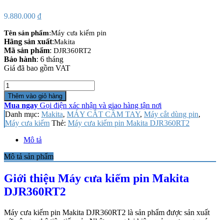
9.880.000
₫
Tên sản phẩm
:Máy cưa kiếm pin
Hãng sản xuất
:
Makita
Mã sản phẩm
:
DJR360RT2
Bảo hành
: 6 tháng
Giá đã bao gồm VAT
Số
lượng
Thêm vào giỏ hàng
Mua ngay
Gọi điện xác nhận và giao hàng tận nơi
Danh mục:
Makita
,
MÁY CẮT CẦM TAY
,
Máy cắt dùng pin
,
Máy cưa kiếm
Thẻ:
Máy cưa kiếm pin Makita DJR360RT2
Mô tả
Mô tả sản phẩm
Giới thiệu Máy cưa kiếm pin Makita
DJR360RT2
Máy cưa kiếm pin Makita DJR360RT2 là sản phẩm được sản xuất