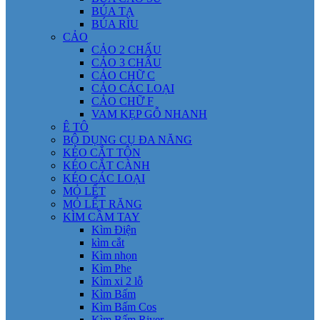
BÚA TẠ
BÚA RÌU
CẢO
CẢO 2 CHẤU
CẢO 3 CHẤU
CẢO CHỮ C
CẢO CÁC LOẠI
CẢO CHỮ F
VAM KẸP GỖ NHANH
Ê TÔ
BỘ DỤNG CỤ ĐA NĂNG
KÉO CẮT TÔN
KÉO CẮT CÀNH
KÉO CÁC LOẠI
MỎ LẾT
MỎ LẾT RĂNG
KÌM CẦM TAY
Kìm Điện
kìm cắt
Kìm nhọn
Kìm Phe
Kìm xi 2 lỗ
Kìm Bấm
Kìm Bấm Cos
Kìm Bấm River