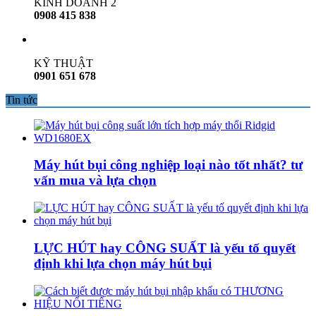
KINH DOANH 2
0908 415 838
KỸ THUẬT
0901 651 678
Tin tức
Máy hút bụi công nghiệp loại nào tốt nhất? tư
vấn mua và lựa chọn
LỰC HÚT hay CÔNG SUẤT là yếu tố quyết
định khi lựa chọn máy hút bụi