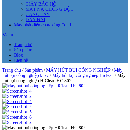
GIẦY BẢO HỘ
MẶT NẠ CHỐNG ĐỘC
GĂNG TAY
DÂY ĐAI
Máy phát điện chạy xăng Total
Menu
Trang chủ
Sản phẩm
Blog
Liên hệ
Trang chủ
/
Sản phẩm
/
MÁY HÚT BỤI CÔNG NGHIỆP
/
Máy
hút bụi công nghiệp khác
/
Máy hút bụi công nghiệp Hiclean
/ Máy
hút bụi công nghiệp HiClean HC 802