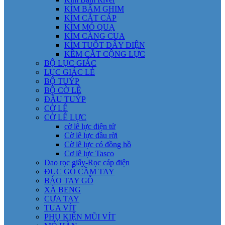
KÌM BẤM GHIM
KÌM CẮT CÁP
KÌM MỎ QUẠ
KÌM CÀNG CUA
KÌM TUỐT DÂY ĐIỆN
KỀM CẮT CỘNG LỰC
BỘ LỤC GIÁC
LỤC GIÁC LẺ
BỘ TUÝP
BỘ CỜ LÊ
ĐẦU TUÝP
CỜ LÊ
CỜ LÊ LỰC
cờ lê lực điện tử
Cờ lê lực đầu rời
Cờ lê lực có đồng hồ
Cơ lê lực Tasco
Dao rọc giấy-Rọc cáp điện
ĐỤC GỖ CẦM TAY
BÀO TAY GỖ
XÀ BENG
CƯA TAY
TUA VÍT
PHỤ KIỆN MŨI VÍT