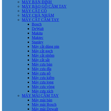
MÁY BẮN ĐINH
MÁY BÀO GỖ CẦM TAY
MÁY CẮT CỎ
MÁY CHÀ NHÁM
MÁY CẮT CẦM TAY
Bosch
DeWalt
Makita
Maktec
Stanley
Máy cắt dùng pin
Máy cắt gạch
Máy cắt nhôm
Máy cắt sắt
Máy cưa bàn
Máy cưa đĩa
Máy cưa gỗ
Máy cưa kiếm
Máy cưa lọng
Máy cưa vòng
Máy cưa xích
MÁY MÀI CẦM TAY
Máy mài bàn
Máy mài Bosch
Máy mài Dewalt