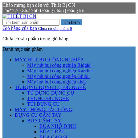
Chào mừng bạn đến với Thiết Bị CN
Thứ 2-7 : 8h-17h00
Đăng nhập | Đăng ký
Tìm kiếm
Giỏ hàng của bạn
Chưa có sản phẩm
0
Chưa có sản phẩm trong giỏ hàng.
Danh mục sản phẩm
MÁY HÚT BỤI CÔNG NGHIỆP
Máy hút bụi công nghiệp Ridgid
Máy hút bụi công nghiệp Karcher
Máy hút bụi công nghiệp Ghibli
Máy hút bụi công nghiệp khác
TỦ ĐỰNG DỤNG CỤ ĐỒ NGHỀ
TỦ ĐỰNG DỤNG CỤ
THÙNG ĐỒ NGHỀ
TÚI DỤNG CỤ
MÁY THÔNG TẮC CỐNG
DỤNG CỤ CẦM TAY
BÚA CẦM TAY
BÚA NHỔ ĐINH
BÚA 2 ĐẦU
BÚA CAO SU