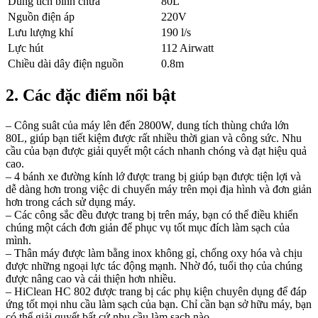
Dung tích bình chứa
80L
Nguồn điện áp
220V
Lưu lượng khí
190 l/s
Lực hút
112 Airwatt
Chiều dài dây điện nguồn
0.8m
2. Các đặc điểm nổi bật
– Công suât của máy lên đến 2800W, dung tích thùng chứa lớn
80L, giúp bạn tiết kiệm được rất nhiều thời gian và công sức. Nhu
cầu của bạn được giải quyết một cách nhanh chóng và đạt hiệu quả
cao.
– 4 bánh xe đường kính lớ được trang bị giúp bạn được tiện lợi và
dễ dàng hơn trong việc di chuyển máy trên mọi địa hình và đơn giản
hơn trong cách sử dụng máy.
– Các công sắc đều được trang bị trên máy, bạn có thể điều khiển
chúng một cách đơn giản để phục vụ tốt mục đích làm sạch của
mình.
– Thân máy được làm bằng inox không gỉ, chống oxy hóa và chịu
được những ngoại lực tác động mạnh. Nhờ đó, tuổi thọ của chúng
được nâng cao và cải thiện hơn nhiều.
– HiClean HC 802 được trang bị các phụ kiện chuyên dụng để đáp
ứng tốt mọi nhu cầu làm sạch của bạn. Chỉ cần bạn sở hữu máy, bạn
có thể giải quyết bất cứ nhu cầu làm sạch nào.