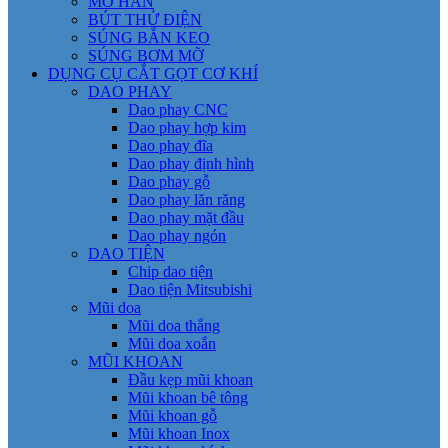
MỎ HÀN
BÚT THỬ ĐIỆN
SÚNG BẮN KEO
SÚNG BƠM MỠ
DỤNG CỤ CẮT GỌT CƠ KHÍ
DAO PHAY
Dao phay CNC
Dao phay hợp kim
Dao phay đĩa
Dao phay định hình
Dao phay gỗ
Dao phay lăn răng
Dao phay mặt đầu
Dao phay ngón
DAO TIỆN
Chip dao tiện
Dao tiện Mitsubishi
Mũi doa
Mũi doa thẳng
Mũi doa xoắn
MŨI KHOAN
Đầu kẹp mũi khoan
Mũi khoan bê tông
Mũi khoan gỗ
Mũi khoan Inox