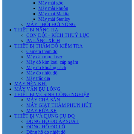
Máy mài góc
Máy mài khuôn
Máy mài Makita
Máy mài Stanley
MÁY THỔI HƠI NÓNG
THIẾT BỊ NÂNG HẠ
CON ĐỘI – KÍCH THUỶ LỰC
PA LĂNG XÍCH
THIẾT BỊ THĂM DÒ KIỂM TRA
Camera thăm dò
Máy cân mực laser
Máy dò kim loại, cáp ngầm
Máy đo khoảng cách
Máy đo nhiệt độ
Máy trắc địa
MÁY NÉN KHÍ
MÁY VẶN BU LÔNG
THIẾT BỊ VỆ SINH CÔNG NGHIỆP
MÁY CHÀ SÀN
MÁY GIẶT THẢM PHUN HÚT
MÁY RỬA XE
THIẾT BỊ VÀ DỤNG CỤ ĐO
ĐỒNG HỒ ĐO ÁP SUẤT
ĐỒNG HỒ ĐO LỖ
Đồng hồ đo nhiệt độ