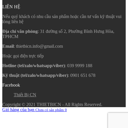
LIÊN HỆ
Nếu quý khách có nhu cầu sản phẩm hoặc cần tư vấn kỹ thuật vui
lòng liên hệ
Địa chỉ văn phòng
: 31 đường số 2, Phường Bình Hưng Hòa,
TPHCM
Email
: thietbicn.info@gmail.com
Hoặc gọi điện trực tiếp
Hotline (tel/zalo/whatsapp/viber)
: 039 9999 188
Kỹ thuật (tel/zalo/whatsapp/viber)
: 0901 651 678
Facebook
Thiết Bị CN
Copyright © 2021 THIETBICN - All Rights Reserved.
Giỏ hàng của bạn
Chưa có sản phẩm
0