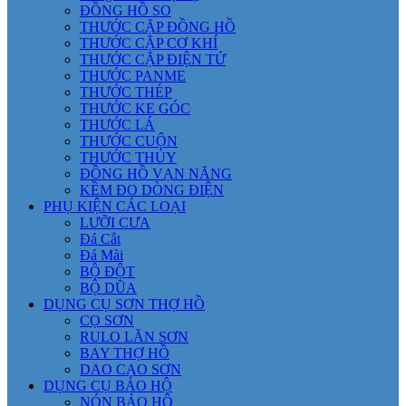
ĐỒNG HỒ SO
THƯỚC CẶP ĐỒNG HỒ
THƯỚC CẶP CƠ KHÍ
THƯỚC CẶP ĐIỆN TỬ
THƯỚC PANME
THƯỚC THÉP
THƯỚC KE GÓC
THƯỚC LÁ
THƯỚC CUỘN
THƯỚC THỦY
ĐỒNG HỒ VẠN NĂNG
KỀM ĐO DÒNG ĐIỆN
PHỤ KIỆN CÁC LOẠI
LƯỠI CƯA
Đá Cắt
Đá Mài
BỘ ĐỘT
BỘ DŨA
DỤNG CỤ SƠN THỢ HỒ
CỌ SƠN
RULO LĂN SƠN
BAY THỢ HỒ
DAO CẠO SƠN
DỤNG CỤ BẢO HỘ
NÓN BẢO HỘ