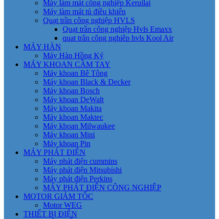
Máy làm mát công nghiệp Keruilai
Máy làm mát tủ điều khiển
Quạt trần công nghiệp HVLS
Quạt trần công nghiệp Hvls Emaxx
quat trân công nghiêp hvls Kool Air
MÁY HÀN
Máy Hàn Hồng Ký
MÁY KHOAN CẦM TAY
Máy khoan Bê Tông
Máy khoan Black & Decker
Máy khoan Bosch
Máy khoan DeWalt
Máy khoan Makita
Máy khoan Maktec
Máy khoan Milwaukee
Máy khoan Mini
Máy khoan Pin
MÁY PHÁT ĐIỆN
Máy phát điện cummins
Máy phát điện Mitsubishi
Máy phát điện Perkins
MÁY PHÁT ĐIỆN CÔNG NGHIỆP
MOTOR GIẢM TỐC
Motor WEG
THIẾT BỊ ĐIỆN