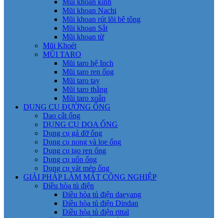
Mũi khoan kính
Mũi khoan Nachi
Mũi khoan rút lõi bê tông
Mũi khoan Sắt
Mũi khoan từ
Mũi Khoét
MŨI TARO
Mũi taro hệ Inch
Mũi taro ren ống
Mũi taro tay
Mũi taro thẳng
Mũi taro xoắn
DỤNG CỤ ĐƯỜNG ỐNG
Dao cắt ống
DỤNG CỤ DOA ỐNG
Dụng cụ gá đỡ ống
Dụng cụ nong và loe ống
Dụng cụ tạo ren ống
Dụng cụ uốn ống
Dụng cụ vát mép ống
GIẢI PHÁP LÀM MÁT CÔNG NGHIỆP
Điều hòa tủ điện
Điều hòa tủ điện daeyang
Điều hòa tủ điện Dindan
Điều hòa tủ điện rittal