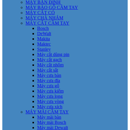
MÁY BẮN ĐINH
MÁY BÀO GỖ CẦM TAY
MÁY CẮT CỎ
MÁY CHÀ NHÁM
MÁY CẮT CẦM TAY
Bosch
DeWalt
Makita
Maktec
Stanley
Máy cắt dùng pin
Máy cắt gạch
Máy cắt nhôm
Máy cắt sắt
Máy cưa bàn
Máy cưa đĩa
Máy cưa gỗ
Máy cưa kiếm
Máy cưa lọng
Máy cưa vòng
Máy cưa xích
MÁY MÀI CẦM TAY
Máy mài bàn
Máy mài Bosch
Máy mài Dewalt