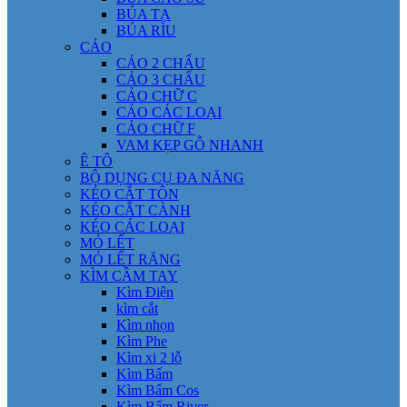
BÚA TẠ
BÚA RÌU
CẢO
CẢO 2 CHẤU
CẢO 3 CHẤU
CẢO CHỮ C
CẢO CÁC LOẠI
CẢO CHỮ F
VAM KẸP GỖ NHANH
Ê TÔ
BỘ DỤNG CỤ ĐA NĂNG
KÉO CẮT TÔN
KÉO CẮT CÀNH
KÉO CÁC LOẠI
MỎ LẾT
MỎ LẾT RĂNG
KÌM CẦM TAY
Kìm Điện
kìm cắt
Kìm nhọn
Kìm Phe
Kìm xi 2 lỗ
Kìm Bấm
Kìm Bấm Cos
Kìm Bấm River