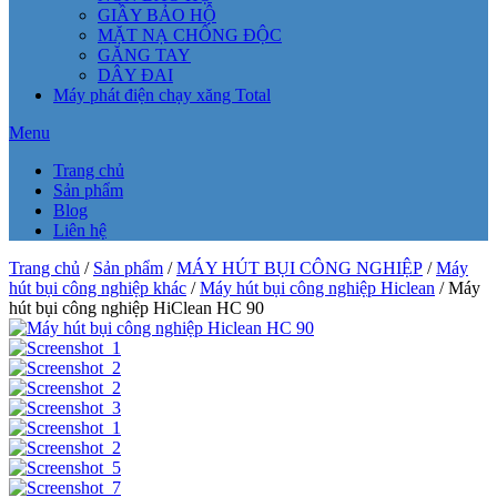
GIẦY BẢO HỘ
MẶT NẠ CHỐNG ĐỘC
GĂNG TAY
DÂY ĐAI
Máy phát điện chạy xăng Total
Menu
Trang chủ
Sản phẩm
Blog
Liên hệ
Trang chủ
/
Sản phẩm
/
MÁY HÚT BỤI CÔNG NGHIỆP
/
Máy
hút bụi công nghiệp khác
/
Máy hút bụi công nghiệp Hiclean
/ Máy
hút bụi công nghiệp HiClean HC 90