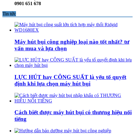
0901 651 678
Tin tức
Máy hút bụi công nghiệp loại nào tốt nhất? tư
vấn mua và lựa chọn
LỰC HÚT hay CÔNG SUẤT là yếu tố quyết
định khi lựa chọn máy hút bụi
Cách biết được máy hút bụi có thương hiệu nổi
tiếng