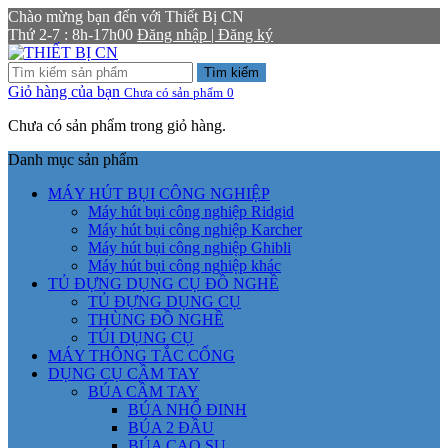
Chào mừng bạn đến với Thiết Bị CN
Thứ 2-7 : 8h-17h00
Đăng nhập | Đăng ký
Tìm kiếm
Giỏ hàng của bạn
Chưa có sản phẩm
0
Chưa có sản phẩm trong giỏ hàng.
Danh mục sản phẩm
MÁY HÚT BỤI CÔNG NGHIỆP
Máy hút bụi công nghiệp Ridgid
Máy hút bụi công nghiệp Karcher
Máy hút bụi công nghiệp Ghibli
Máy hút bụi công nghiệp khác
TỦ ĐỰNG DỤNG CỤ ĐỒ NGHỀ
TỦ ĐỰNG DỤNG CỤ
THÙNG ĐỒ NGHỀ
TÚI DỤNG CỤ
MÁY THÔNG TẮC CỐNG
DỤNG CỤ CẦM TAY
BÚA CẦM TAY
BÚA NHỔ ĐINH
BÚA 2 ĐẦU
BÚA CAO SU