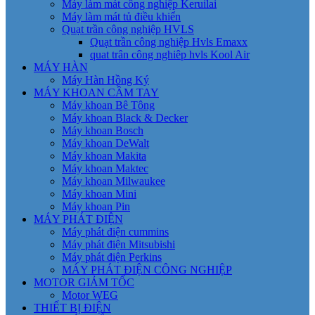
Máy làm mát công nghiệp Keruilai
Máy làm mát tủ điều khiển
Quạt trần công nghiệp HVLS
Quạt trần công nghiệp Hvls Emaxx
quat trân công nghiêp hvls Kool Air
MÁY HÀN
Máy Hàn Hồng Ký
MÁY KHOAN CẦM TAY
Máy khoan Bê Tông
Máy khoan Black & Decker
Máy khoan Bosch
Máy khoan DeWalt
Máy khoan Makita
Máy khoan Maktec
Máy khoan Milwaukee
Máy khoan Mini
Máy khoan Pin
MÁY PHÁT ĐIỆN
Máy phát điện cummins
Máy phát điện Mitsubishi
Máy phát điện Perkins
MÁY PHÁT ĐIỆN CÔNG NGHIỆP
MOTOR GIẢM TỐC
Motor WEG
THIẾT BỊ ĐIỆN