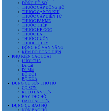
ĐỒNG HỒ SO
THƯỚC CẶP ĐỒNG HỒ
THƯỚC CẶP CƠ KHÍ
THƯỚC CẶP ĐIỆN TỬ
THƯỚC PANME
THƯỚC THÉP
THƯỚC KE GÓC
THƯỚC LÁ
THƯỚC CUỘN
THƯỚC THỦY
ĐỒNG HỒ VẠN NĂNG
KỀM ĐO DÒNG ĐIỆN
PHỤ KIỆN CÁC LOẠI
LƯỠI CƯA
Đá Cắt
Đá Mài
BỘ ĐỘT
BỘ DŨA
DỤNG CỤ SƠN THỢ HỒ
CỌ SƠN
RULO LĂN SƠN
BAY THỢ HỒ
DAO CẠO SƠN
DỤNG CỤ BẢO HỘ
NÓN BẢO HỘ