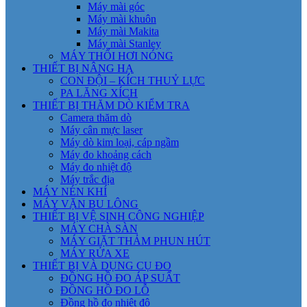
Máy mài góc
Máy mài khuôn
Máy mài Makita
Máy mài Stanley
MÁY THỔI HƠI NÓNG
THIẾT BỊ NÂNG HẠ
CON ĐỘI – KÍCH THUỶ LỰC
PA LĂNG XÍCH
THIẾT BỊ THĂM DÒ KIỂM TRA
Camera thăm dò
Máy cân mực laser
Máy dò kim loại, cáp ngầm
Máy đo khoảng cách
Máy đo nhiệt độ
Máy trắc địa
MÁY NÉN KHÍ
MÁY VẶN BU LÔNG
THIẾT BỊ VỆ SINH CÔNG NGHIỆP
MÁY CHÀ SÀN
MÁY GIẶT THẢM PHUN HÚT
MÁY RỬA XE
THIẾT BỊ VÀ DỤNG CỤ ĐO
ĐỒNG HỒ ĐO ÁP SUẤT
ĐỒNG HỒ ĐO LỖ
Đồng hồ đo nhiệt độ