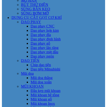
MỎ HÀN
BÚT THỬ ĐIỆN
SÚNG BẮN KEO
SÚNG BƠM MỠ
DỤNG CỤ CẮT GỌT CƠ KHÍ
DAO PHAY
Dao phay CNC
Dao phay hợp kim
Dao phay đĩa
Dao phay định hình
Dao phay gỗ
Dao phay lăn răng
Dao phay mặt đầu
Dao phay ngón
DAO TIỆN
Chip dao tiện
Dao tiện Mitsubishi
Mũi doa
Mũi doa thẳng
Mũi doa xoắn
MŨI KHOAN
Đầu kẹp mũi khoan
Mũi khoan bê tông
Mũi khoan gỗ
Mũi khoan Inox