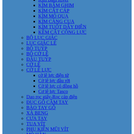
KÌM BẤM GHIM
KÌM CẮT CÁP
KÌM MỎ QUẠ
KÌM CÀNG CUA
KÌM TUỐT DÂY ĐIỆN
KỀM CẮT CỘNG LỰC
BỘ LỤC GIÁC
LỤC GIÁC LẺ
BỘ TUÝP
BỘ CỜ LÊ
ĐẦU TUÝP
CỜ LÊ
CỜ LÊ LỰC
cờ lê lực điện tử
Cờ lê lực đầu rời
Cờ lê lực có đồng hồ
Cơ lê lực Tasco
Dao rọc giấy-Rọc cáp điện
ĐỤC GỖ CẦM TAY
BÀO TAY GỖ
XÀ BENG
CƯA TAY
TUA VÍT
PHỤ KIỆN MŨI VÍT