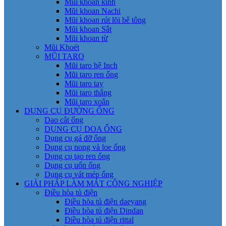
Mũi khoan kính
Mũi khoan Nachi
Mũi khoan rút lõi bê tông
Mũi khoan Sắt
Mũi khoan từ
Mũi Khoét
MŨI TARO
Mũi taro hệ Inch
Mũi taro ren ống
Mũi taro tay
Mũi taro thẳng
Mũi taro xoắn
DỤNG CỤ ĐƯỜNG ỐNG
Dao cắt ống
DỤNG CỤ DOA ỐNG
Dụng cụ gá đỡ ống
Dụng cụ nong và loe ống
Dụng cụ tạo ren ống
Dụng cụ uốn ống
Dụng cụ vát mép ống
GIẢI PHÁP LÀM MÁT CÔNG NGHIỆP
Điều hòa tủ điện
Điều hòa tủ điện daeyang
Điều hòa tủ điện Dindan
Điều hòa tủ điện rittal