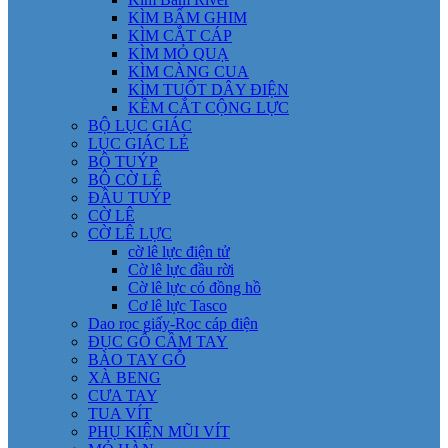
KÌM BẤM GHIM
KÌM CẮT CÁP
KÌM MỎ QUẠ
KÌM CÀNG CUA
KÌM TUỐT DÂY ĐIỆN
KỀM CẮT CỘNG LỰC
BỘ LỤC GIÁC
LỤC GIÁC LẺ
BỘ TUÝP
BỘ CỜ LÊ
ĐẦU TUÝP
CỜ LÊ
CỜ LÊ LỰC
cờ lê lực điện tử
Cờ lê lực đầu rời
Cờ lê lực có đồng hồ
Cơ lê lực Tasco
Dao rọc giấy-Rọc cáp điện
ĐỤC GỖ CẦM TAY
BÀO TAY GỖ
XÀ BENG
CƯA TAY
TUA VÍT
PHỤ KIỆN MŨI VÍT