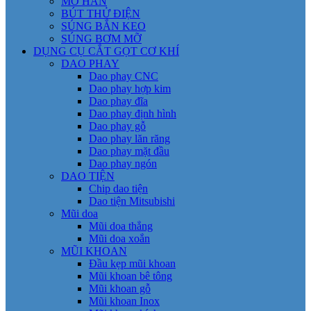
MỎ HÀN
BÚT THỬ ĐIỆN
SÚNG BẮN KEO
SÚNG BƠM MỠ
DỤNG CỤ CẮT GỌT CƠ KHÍ
DAO PHAY
Dao phay CNC
Dao phay hợp kim
Dao phay đĩa
Dao phay định hình
Dao phay gỗ
Dao phay lăn răng
Dao phay mặt đầu
Dao phay ngón
DAO TIỆN
Chip dao tiện
Dao tiện Mitsubishi
Mũi doa
Mũi doa thẳng
Mũi doa xoắn
MŨI KHOAN
Đầu kẹp mũi khoan
Mũi khoan bê tông
Mũi khoan gỗ
Mũi khoan Inox