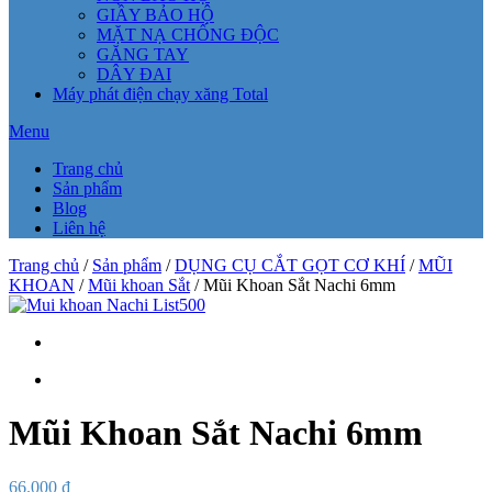
GIẦY BẢO HỘ
MẶT NẠ CHỐNG ĐỘC
GĂNG TAY
DÂY ĐAI
Máy phát điện chạy xăng Total
Menu
Trang chủ
Sản phẩm
Blog
Liên hệ
Trang chủ
/
Sản phẩm
/
DỤNG CỤ CẮT GỌT CƠ KHÍ
/
MŨI
KHOAN
/
Mũi khoan Sắt
/ Mũi Khoan Sắt Nachi 6mm
Mũi Khoan Sắt Nachi 6mm
66.000
₫