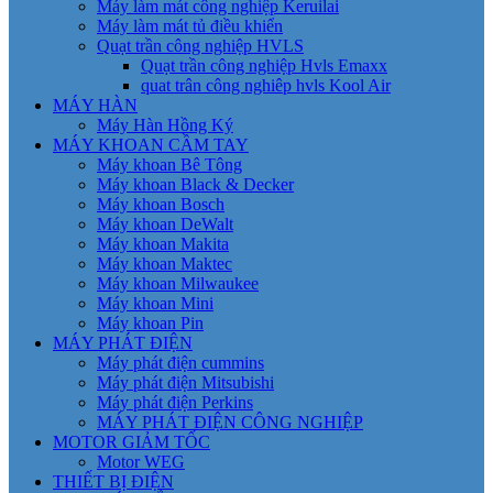
Máy làm mát công nghiệp Keruilai
Máy làm mát tủ điều khiển
Quạt trần công nghiệp HVLS
Quạt trần công nghiệp Hvls Emaxx
quat trân công nghiêp hvls Kool Air
MÁY HÀN
Máy Hàn Hồng Ký
MÁY KHOAN CẦM TAY
Máy khoan Bê Tông
Máy khoan Black & Decker
Máy khoan Bosch
Máy khoan DeWalt
Máy khoan Makita
Máy khoan Maktec
Máy khoan Milwaukee
Máy khoan Mini
Máy khoan Pin
MÁY PHÁT ĐIỆN
Máy phát điện cummins
Máy phát điện Mitsubishi
Máy phát điện Perkins
MÁY PHÁT ĐIỆN CÔNG NGHIỆP
MOTOR GIẢM TỐC
Motor WEG
THIẾT BỊ ĐIỆN