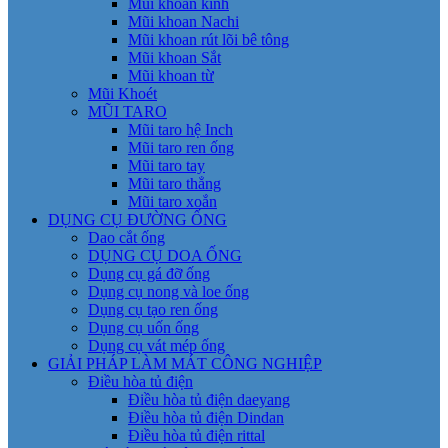
Mũi khoan kính
Mũi khoan Nachi
Mũi khoan rút lõi bê tông
Mũi khoan Sắt
Mũi khoan từ
Mũi Khoét
MŨI TARO
Mũi taro hệ Inch
Mũi taro ren ống
Mũi taro tay
Mũi taro thẳng
Mũi taro xoắn
DỤNG CỤ ĐƯỜNG ỐNG
Dao cắt ống
DỤNG CỤ DOA ỐNG
Dụng cụ gá đỡ ống
Dụng cụ nong và loe ống
Dụng cụ tạo ren ống
Dụng cụ uốn ống
Dụng cụ vát mép ống
GIẢI PHÁP LÀM MÁT CÔNG NGHIỆP
Điều hòa tủ điện
Điều hòa tủ điện daeyang
Điều hòa tủ điện Dindan
Điều hòa tủ điện rittal