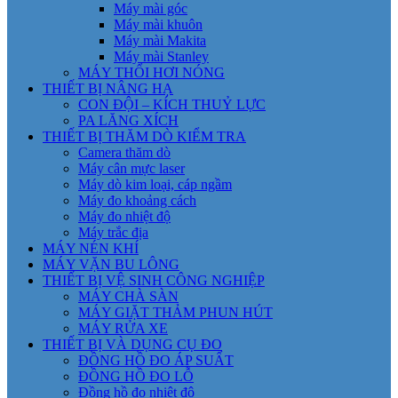
Máy mài góc
Máy mài khuôn
Máy mài Makita
Máy mài Stanley
MÁY THỔI HƠI NÓNG
THIẾT BỊ NÂNG HẠ
CON ĐỘI – KÍCH THUỶ LỰC
PA LĂNG XÍCH
THIẾT BỊ THĂM DÒ KIỂM TRA
Camera thăm dò
Máy cân mực laser
Máy dò kim loại, cáp ngầm
Máy đo khoảng cách
Máy đo nhiệt độ
Máy trắc địa
MÁY NÉN KHÍ
MÁY VẶN BU LÔNG
THIẾT BỊ VỆ SINH CÔNG NGHIỆP
MÁY CHÀ SÀN
MÁY GIẶT THẢM PHUN HÚT
MÁY RỬA XE
THIẾT BỊ VÀ DỤNG CỤ ĐO
ĐỒNG HỒ ĐO ÁP SUẤT
ĐỒNG HỒ ĐO LỖ
Đồng hồ đo nhiệt độ