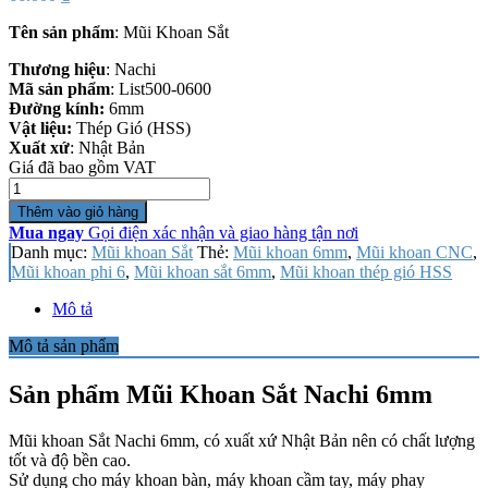
Tên sản phẩm
: Mũi Khoan Sắt
Thương hiệu
: Nachi
Mã sản phẩm
: List500-0600
Đường kính:
6mm
Vật liệu:
Thép Gió (HSS)
Xuất xứ
: Nhật Bản
Giá đã bao gồm VAT
Số
lượng
Thêm vào giỏ hàng
Mua ngay
Gọi điện xác nhận và giao hàng tận nơi
Danh mục:
Mũi khoan Sắt
Thẻ:
Mũi khoan 6mm
,
Mũi khoan CNC
,
Mũi khoan phi 6
,
Mũi khoan sắt 6mm
,
Mũi khoan thép gió HSS
Mô tả
Mô tả sản phẩm
Sản phẩm Mũi Khoan Sắt Nachi 6mm
Mũi khoan Sắt Nachi 6mm, có xuất xứ Nhật Bản nên có chất lượng
tốt và độ bền cao.
Sử dụng cho máy khoan bàn, máy khoan cầm tay, máy phay