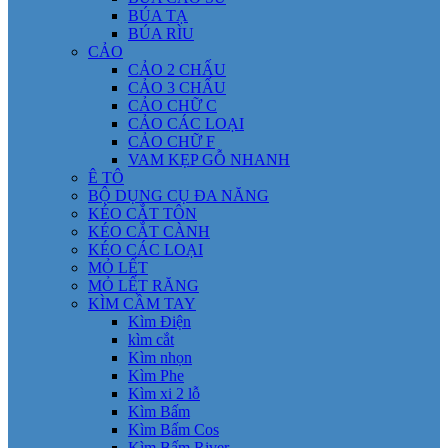
BÚA TẠ
BÚA RÌU
CẢO
CẢO 2 CHẤU
CẢO 3 CHẤU
CẢO CHỮ C
CẢO CÁC LOẠI
CẢO CHỮ F
VAM KẸP GỖ NHANH
Ê TÔ
BỘ DỤNG CỤ ĐA NĂNG
KÉO CẮT TÔN
KÉO CẮT CÀNH
KÉO CÁC LOẠI
MỎ LẾT
MỎ LẾT RĂNG
KÌM CẦM TAY
Kìm Điện
kìm cắt
Kìm nhọn
Kìm Phe
Kìm xi 2 lỗ
Kìm Bấm
Kìm Bấm Cos
Kìm Bấm River