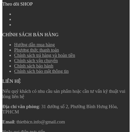
Theo dõi SHOP
CHÍNH SÁCH BÁN HÀNG
Hướng dẫn mua hàng
Phương thức thanh toán
Chính sách trả hàng và hoàn tiền
Chính sách vận chuyển
Chính sách bảo hành
Chính sách bảo mật thông tin
LIÊN HỆ
Nếu quý khách có nhu cầu sản phẩm hoặc cần tư vấn kỹ thuật vui
lòng liên hệ
Địa chỉ văn phòng
: 31 đường số 2, Phường Bình Hưng Hòa,
TPHCM
Email
: thietbicn.info@gmail.com
Hoặc gọi điện trực tiếp