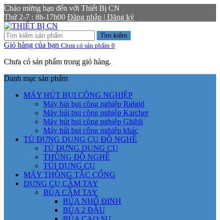
Chào mừng bạn đến với Thiết Bị CN
Thứ 2-7 : 8h-17h00
Đăng nhập | Đăng ký
Tìm kiếm
Giỏ hàng của bạn
Chưa có sản phẩm
0
Chưa có sản phẩm trong giỏ hàng.
Danh mục sản phẩm
MÁY HÚT BỤI CÔNG NGHIỆP
Máy hút bụi công nghiệp Ridgid
Máy hút bụi công nghiệp Karcher
Máy hút bụi công nghiệp Ghibli
Máy hút bụi công nghiệp khác
TỦ ĐỰNG DỤNG CỤ ĐỒ NGHỀ
TỦ ĐỰNG DỤNG CỤ
THÙNG ĐỒ NGHỀ
TÚI DỤNG CỤ
MÁY THÔNG TẮC CỐNG
DỤNG CỤ CẦM TAY
BÚA CẦM TAY
BÚA NHỔ ĐINH
BÚA 2 ĐẦU
BÚA CAO SU