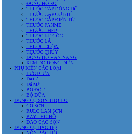
ĐỒNG HỒ SO
THƯỚC CẶP ĐỒNG HỒ
THƯỚC CẶP CƠ KHÍ
THƯỚC CẶP ĐIỆN TỬ
THƯỚC PANME
THƯỚC THÉP
THƯỚC KE GÓC
THƯỚC LÁ
THƯỚC CUỘN
THƯỚC THỦY
ĐỒNG HỒ VẠN NĂNG
KỀM ĐO DÒNG ĐIỆN
PHỤ KIỆN CÁC LOẠI
LƯỠI CƯA
Đá Cắt
Đá Mài
BỘ ĐỘT
BỘ DŨA
DỤNG CỤ SƠN THỢ HỒ
CỌ SƠN
RULO LĂN SƠN
BAY THỢ HỒ
DAO CẠO SƠN
DỤNG CỤ BẢO HỘ
NÓN BẢO HỘ