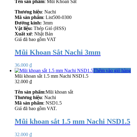
Tên sản phẩm
: Mũi Khoan Sắt
Thương hiệu
: Nachi
Mã sản phẩm
: List500-0300
Đường kính:
3mm
Vật liệu:
Thép Gió (HSS)
Xuất xứ
: Nhật Bản
Giá đã bao gồm VAT
Mũi Khoan Sắt Nachi 3mm
36.000
₫
Thêm vào giỏ hàng
Mũi khoan sắt 1.5 mm Nachi NSD1.5
32.000
₫
Tên sản phẩm
:Mũi khoan sắt
Thương hiệu
: Nachi
Mã sản phẩm
: NSD1.5
Giá đã bao gồm VAT.
Mũi khoan sắt 1.5 mm Nachi NSD1.5
32.000
₫