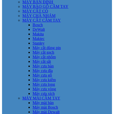
MÁY BẮN ĐINH
MÁY BÀO GỖ CẦM TAY
MÁY CẮT CỎ
MÁY CHÀ NHÁM
MÁY CẮT CẦM TAY
Bosch
DeWalt
Makita
Maktec
Stanley
Máy cắt dùng pin
Máy cắt gạch
Máy cắt nhôm
Máy cắt sắt
Máy cưa bàn
Máy cưa đĩa
Máy cưa gỗ
Máy cưa kiếm
Máy cưa lọng
Máy cưa vòng
Máy cưa xích
MÁY MÀI CẦM TAY
Máy mài bàn
Máy mài Bosch
Máy mài Dewalt